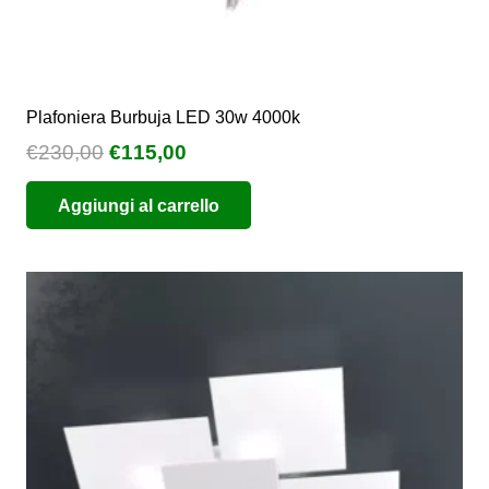
Plafoniera Burbuja LED 30w 4000k
Il
Il
€
230,00
€
115,00
prezzo
prezzo
Aggiungi al carrello
originale
attuale
era:
è:
€230,00.
€115,00.