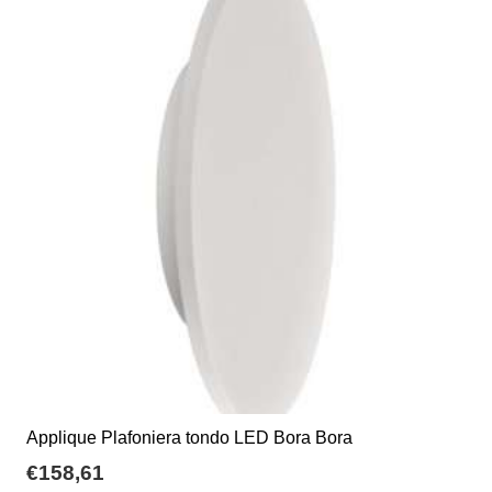
varianti.
€75,00
Le
opzioni
possono
essere
scelte
nella
pagina
del
prodotto
Applique Plafoniera tondo LED Bora Bora
€
158,61