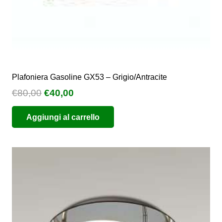
Plafoniera Gasoline GX53 – Grigio/Antracite
Il
Il
€
80,00
€
40,00
prezzo
prezzo
Aggiungi al carrello
originale
attuale
era:
è:
€80,00.
€40,00.