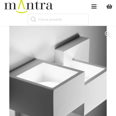
Products
search