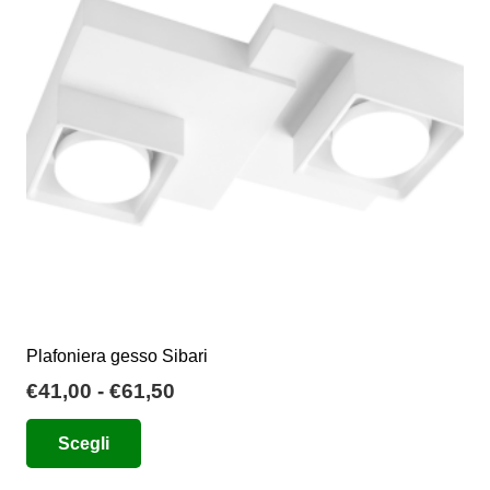
possono
essere
scelte
nella
pagina
del
prodotto
Plafoniera gesso Sibari
Fascia
€
41,00
-
€
61,50
di
Questo
Scegli
prezzo:
prodotto
da
ha