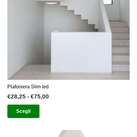
Plafoniera Slim led
Fascia
€
28,25
-
€
75,00
di
Questo
Scegli
prezzo:
prodotto
da
ha
€28,25
più
a