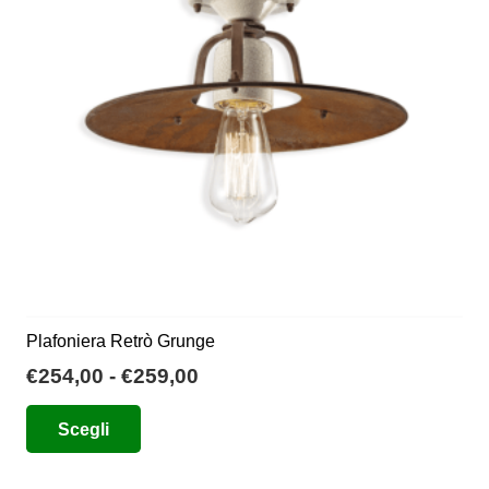
Plafoniera Retrò Grunge
Fascia
€
254,00
-
€
259,00
di
Questo
Scegli
prezzo:
prodotto
da
ha
€254,00