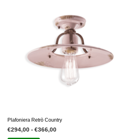
Plafoniera Retrò Country
Fascia
€
294,00
-
€
366,00
di
Questo