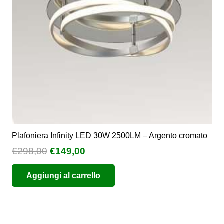
Plafoniera Infinity LED 30W 2500LM – Argento cromato
Il
Il
€
298,00
€
149,00
prezzo
prezzo
Aggiungi al carrello
originale
attuale
era:
è:
€298,00.
€149,00.