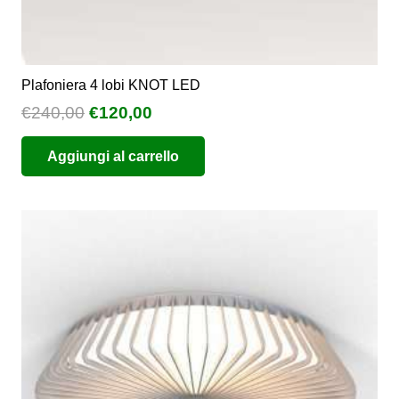
Plafoniera 4 lobi KNOT LED
Il
Il
€
240,00
€
120,00
prezzo
prezzo
Aggiungi al carrello
originale
attuale
era:
è:
€240,00.
€120,00.