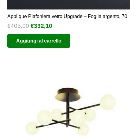
Applique Plafoniera vetro Upgrade – Foglia argento, 70
Il
Il
€
405,00
€
332,10
prezzo
prezzo
Aggiungi al carrello
originale
attuale
era:
è:
€405,00.
€332,10.