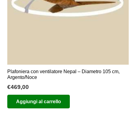
nella
pagina
del
prodotto
Plafoniera con ventilatore Nepal – Diametro 105 cm,
Argento/Noce
€
469,00
Aggiungi al carrello