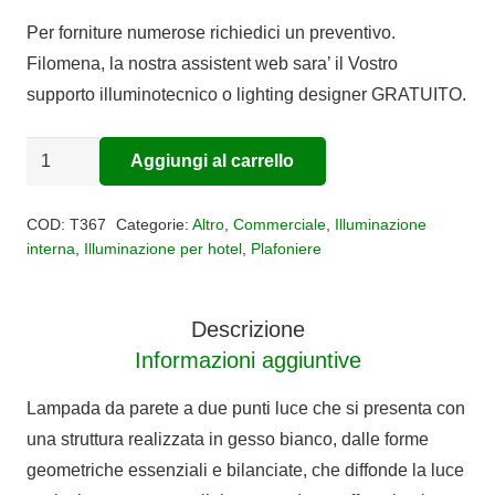
prezzo
prezzo
Per forniture numerose richiedici un preventivo.
originale
attuale
Filomena, la nostra assistent web sara’ il Vostro
era:
è:
supporto illuminotecnico o lighting designer GRATUITO.
€56,00.
€45,92.
Applique
Aggiungi al carrello
Alternative:
gesso
Side
COD:
T367
Categorie:
Altro
,
Commerciale
,
Illuminazione
quantità
interna
,
Illuminazione per hotel
,
Plafoniere
Descrizione
Informazioni aggiuntive
Lampada da parete a due punti luce che si presenta con
una struttura realizzata in gesso bianco, dalle forme
geometriche essenziali e bilanciate, che diffonde la luce