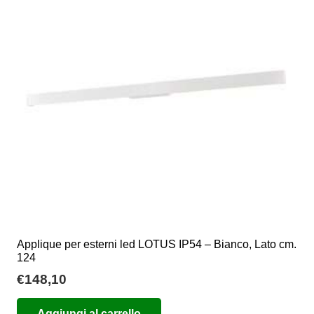
opzioni
possono
essere
scelte
nella
pagina
del
prodotto
Applique per esterni led LOTUS IP54 – Bianco, Lato cm.
124
€
148,10
Aggiungi al carrello