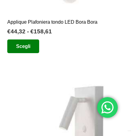
Applique Plafoniera tondo LED Bora Bora
Fascia
€
44,32
-
€
158,61
di
Questo
Scegli
prezzo:
prodotto
da
ha
€44,32
più
a
varianti.
€158,61
Le
opzioni
possono
essere
scelte
nella
pagina