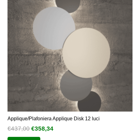
Le
opzioni
possono
essere
scelte
nella
pagina
del
prodotto
Applique/Plafoniera Applique Disk 12 luci
Il
Il
€
437,00
€
358,34
prezzo
prezzo
Questo