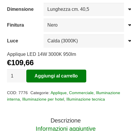
€158,35
Dimensione
Finitura
Luce
Applique LED 14W 3000K 950lm
€
109,66
Applique
Aggiungi al carrello
Led
Alternative:
Hanok
COD:
7776
Categorie:
Applique
,
Commerciale
,
Illuminazione
quantità
interna
,
Illuminazione per hotel
,
Illuminazione tecnica
Descrizione
Informazioni aggiuntive