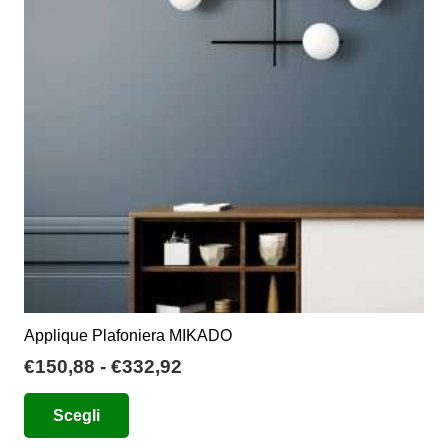
possono
essere
scelte
nella
pagina
del
prodotto
Applique Plafoniera MIKADO
Fascia
€
150,88
-
€
332,92
di
Questo
Scegli
prezzo:
prodotto
da