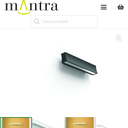
Products
search