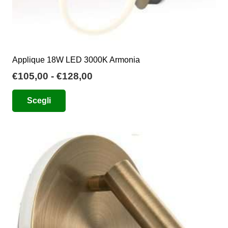
Applique 18W LED 3000K Armonia
Fascia
€
105,00
-
€
128,00
di
Questo
Scegli
prezzo:
prodotto
da
ha
€105,00
più
a
varianti.
€128,00
Le
opzioni
possono
essere
scelte