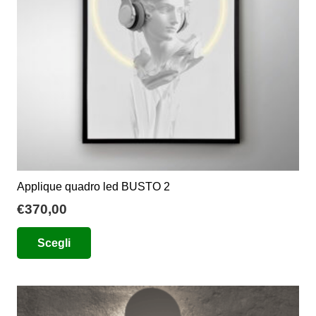
scelte
nella
pagina
del
prodotto
Applique quadro led BUSTO 2
€
370,00
Questo
Scegli
prodotto
ha
più
varianti.