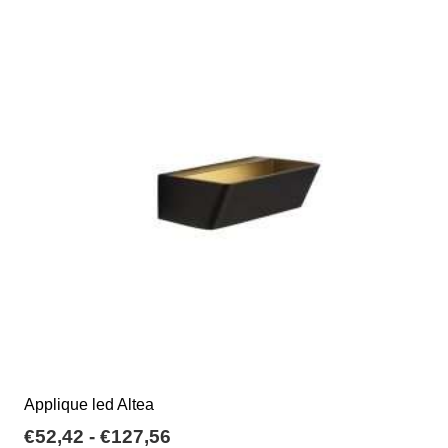
varianti.
Le
opzioni
possono
essere
scelte
nella
pagina
del
prodotto
Applique led Altea
Fascia
€
52,42
-
€
127,56