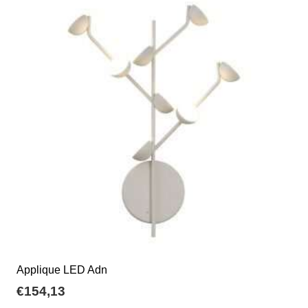
€38,00
Le
opzioni
possono
essere
scelte
nella
pagina
del
prodotto
Applique LED Adn
€
154,13