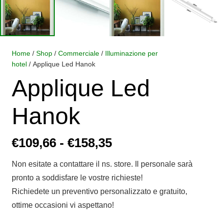
Home
/
Shop
/
Commerciale
/
Illuminazione per
hotel
/ Applique Led Hanok
Applique Led
Hanok
Fascia
€
109,66
-
€
158,35
di
Non esitate a contattare il ns. store. Il personale sarà
prezzo:
pronto a soddisfare le vostre richieste!
da
Richiedete un preventivo personalizzato e gratuito,
€109,66
ottime occasioni vi aspettano!
a