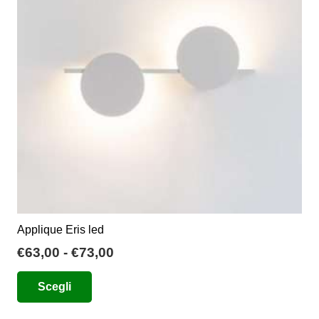
Applique Eris led
Fascia
€
63,00
-
€
73,00
di
Questo
Scegli
prezzo:
prodotto
da
ha