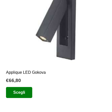
essere
scelte
nella
pagina
del
prodotto
Applique LED Gokova
€
66,80
Questo
Scegli
prodotto
ha
più