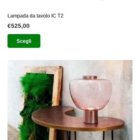
Lampada da tavolo IC T2
€
525,00
Questo
Scegli
prodotto
ha
più
varianti.
Le
opzioni
possono
essere
scelte
nella
pagina
del