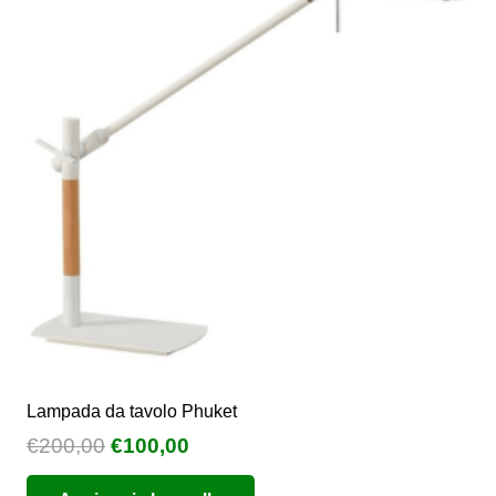
Le
opzioni
possono
essere
scelte
nella
pagina
del
prodotto
Lampada da tavolo Phuket
Il
Il
€
200,00
€
100,00
prezzo
prezzo