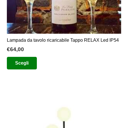
Lampada da tavolo ricaricabile Tappo RELAX Led IP54
€
64,00
Questo
Scegli
prodotto
ha
più
varianti.
Le
opzioni
possono
essere