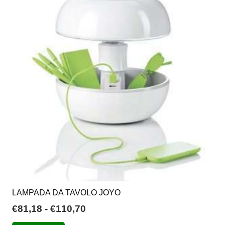
€60,93
Le
opzioni
possono
essere
scelte
nella
pagina
del
prodotto
LAMPADA DA TAVOLO JOYO
Fascia
€
81,18
-
€
110,70
di
Questo