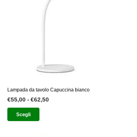
essere
scelte
nella
pagina
del
prodotto
Lampada da tavolo Capuccina bianco
Fascia
€
55,00
-
€
62,50
di
Questo
Scegli
prezzo:
prodotto
da
ha
€55,00
più