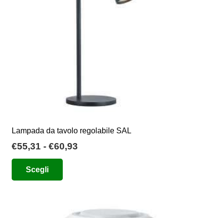
scelte
nella
pagina
del
prodotto
Lampada da tavolo regolabile SAL
Fascia
€
55,31
-
€
60,93
di
Questo
Scegli
prezzo:
prodotto
da
ha
€55,31
più
a
varianti.