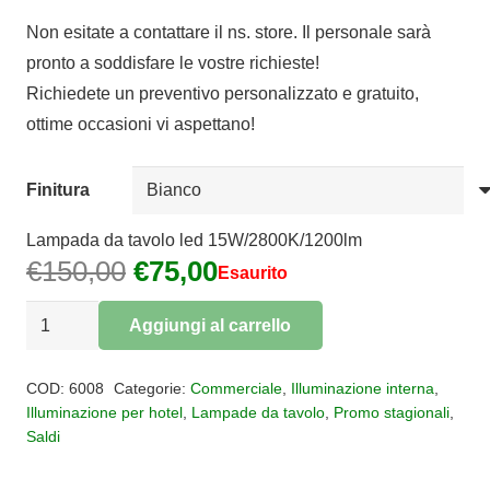
di
Non esitate a contattare il ns. store. Il personale sarà
prezzo:
pronto a soddisfare le vostre richieste!
da
Richiedete un preventivo personalizzato e gratuito,
€75,00
ottime occasioni vi aspettano!
a
€85,00
Finitura
Lampada da tavolo led 15W/2800K/1200lm
Il
Il
€
150,00
€
75,00
Esaurito
prezzo
prezzo
Lampada
originale
attuale
Aggiungi al carrello
da
era:
è:
Alternative:
tavolo
€150,00.
€75,00.
COD:
6008
Categorie:
Commerciale
,
Illuminazione interna
,
LED
Illuminazione per hotel
,
Lampade da tavolo
,
Promo stagionali
,
Saldi
Nur
quantità