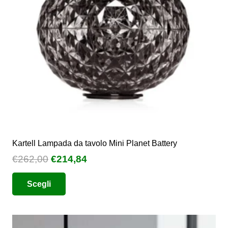
Kartell Lampada da tavolo Mini Planet Battery
Il
Il
€
262,00
€
214,84
prezzo
prezzo
Questo
Scegli
originale
attuale
prodotto
era:
è:
ha
€262,00.
€214,84.
più