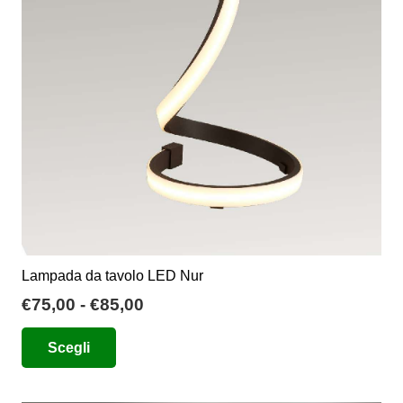
essere
scelte
nella
pagina
del
prodotto
Lampada da tavolo LED Nur
Fascia
€
75,00
-
€
85,00
di
Questo
Scegli
prezzo:
prodotto
da
ha
€75,00