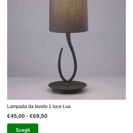
Lampada da tavolo 1 luce Lua
Fascia
€
45,00
-
€
69,50
di
Questo
Scegli
prezzo:
prodotto