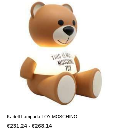
a
varianti.
€62,50
Le
opzioni
possono
essere
scelte
nella
pagina
del
prodotto
Kartell Lampada TOY MOSCHINO
Fascia
€
231,24
-
€
268,14