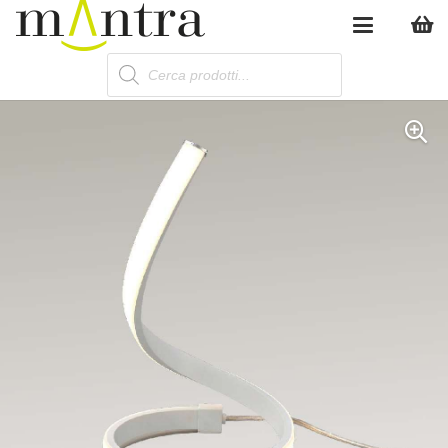
Products
search