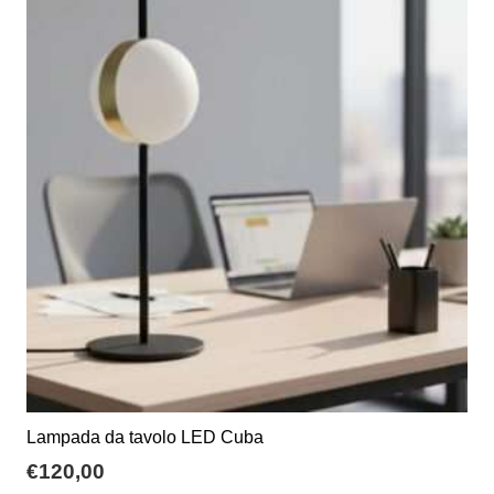
varianti.
Le
opzioni
possono
essere
scelte
nella
pagina
del
prodotto
Lampada da tavolo LED Cuba
€
120,00