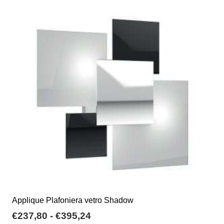
varianti.
Le
opzioni
possono
essere
scelte
nella
pagina
del
prodotto
Applique Plafoniera vetro Shadow
Fascia
€
237,80
-
€
395,24