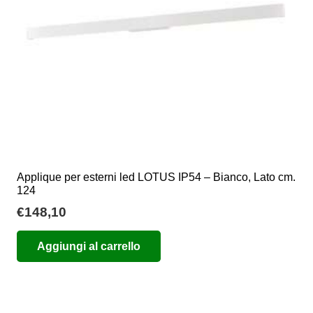
nella
pagina
del
prodotto
Applique per esterni led LOTUS IP54 – Bianco, Lato cm.
124
€
148,10
Aggiungi al carrello