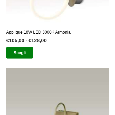
Applique 18W LED 3000K Armonia
Fascia
€
105,00
-
€
128,00
di
Questo
Scegli
prezzo:
prodotto
da
ha
€105,00
più
a
varianti.
€128,00
Le
opzioni
possono
essere
scelte