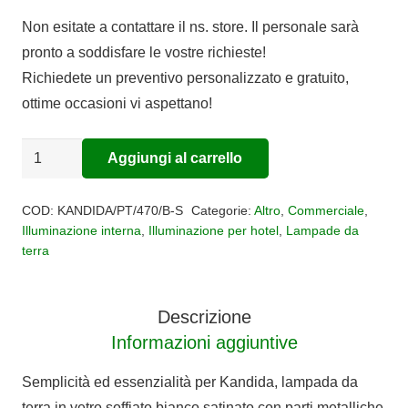
Non esitate a contattare il ns. store. Il personale sarà
pronto a soddisfare le vostre richieste!
Richiedete un preventivo personalizzato e gratuito,
ottime occasioni vi aspettano!
Lampada
Aggiungi al carrello
Alternative:
da
terra
COD:
KANDIDA/PT/470/B-S
Categorie:
Altro
,
Commerciale
,
KANDIDA
Illuminazione interna
,
Illuminazione per hotel
,
Lampade da
terra
quantità
Descrizione
Informazioni aggiuntive
Semplicità ed essenzialità per Kandida, lampada da
terra in vetro soffiato bianco satinato con parti metalliche