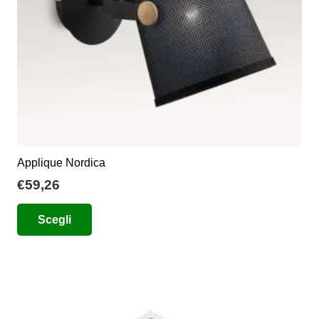
Applique Nordica
€
59,26
Questo
Scegli
prodotto
ha
più
varianti.
Le