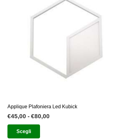
opzioni
possono
essere
scelte
nella
pagina
del
prodotto
Applique Plafoniera Led Kubick
Fascia
€
45,00
-
€
80,00
di
Questo
Scegli
prezzo:
prodotto