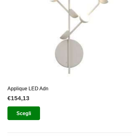
essere
scelte
nella
pagina
del
prodotto
Applique LED Adn
€
154,13
Questo
Scegli
prodotto
ha
più