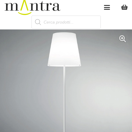
Products
search