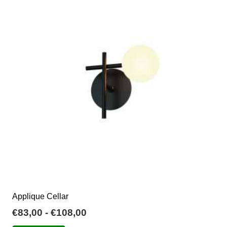
Applique Cellar
Fascia
€
83,00
-
€
108,00
di
Questo