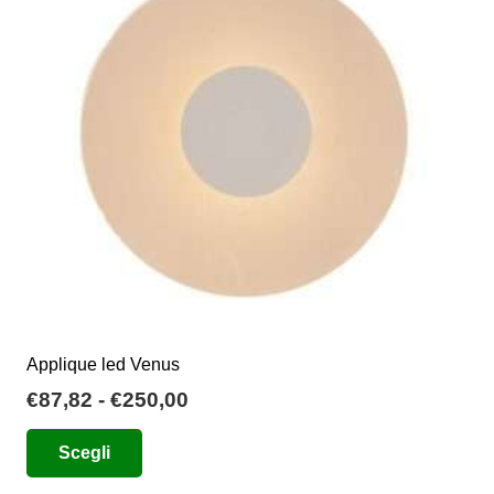
possono
essere
scelte
nella
pagina
del
prodotto
Applique led Venus
Fascia
€
87,82
-
€
250,00
di
Questo
Scegli
prezzo:
prodotto
da
ha