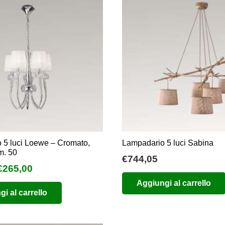
 5 luci Loewe – Cromato,
Lampadario 5 luci Sabina
m. 50
€
744,05
l
Il
€
265,00
prezzo
prezzo
Aggiungi al carrello
i al carrello
originale
attuale
era:
è:
€530,00.
€265,00.