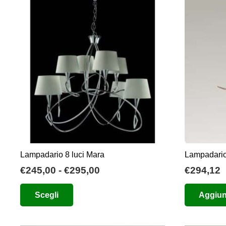
Lampadario 8 luci Mara
Lampadario
Fascia
€
245,00
-
€
295,00
€
294,12
di
Questo
Scegli
Aggiung
prezzo:
prodotto
da
ha
€245,00
più