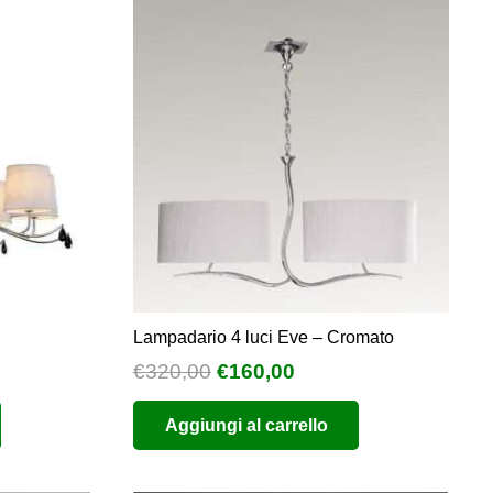
Lampadario 4 luci Eve – Cromato
Il
Il
€
320,00
€
160,00
o
prezzo
prezzo
Aggiungi al carrello
e
originale
attuale
era:
è:
0.
€320,00.
€160,00.