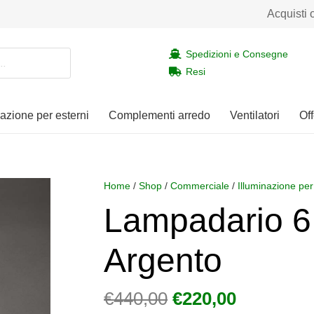
Acquisti 
Spedizioni e Consegne
Resi
nazione per esterni
Complementi arredo
Ventilatori
Off
Home
/
Shop
/
Commerciale
/
Illuminazione per
Lampadario 6 
Argento
Il
Il
€
440,00
€
220,00