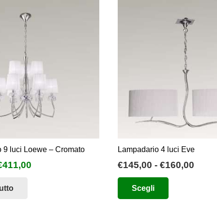
 9 luci Loewe – Cromato
Lampadario 4 luci Eve
l
Il
Fasc
€
411,00
€
145,00
-
€
160,00
prezzo
prezzo
di
Questo
utto
Scegli
originale
attuale
prez
prodotto
era:
è:
da
ha
€822,00.
€411,00.
€145