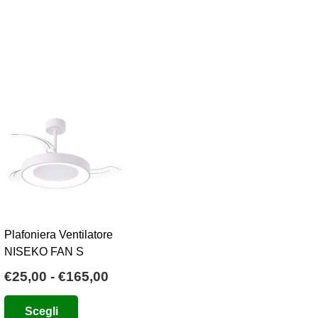
Plafoniera Ventilatore
NISEKO FAN S
Fascia
€
25,00
-
€
165,00
o
di
Questo
Scegli
e
prezzo:
prodotto