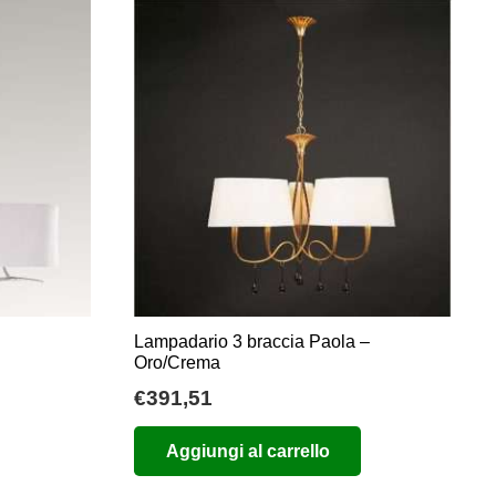
Lampadario 3 braccia Paola –
Oro/Crema
ia
€
391,51
zo:
Aggiungi al carrello
,00