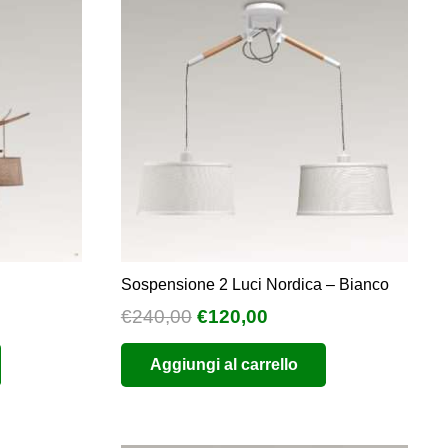
Sospensione 2 Luci Nordica – Bianco
Il
Il
€
240,00
€
120,00
prezzo
prezzo
Aggiungi al carrello
originale
attuale
era:
è:
€240,00.
€120,00.