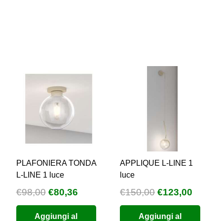
€1.150,00.
€575,00.
PLAFONIERA TONDA
APPLIQUE L-LINE 1
L-LINE 1 luce
luce
Il
Il
Il
Il
€
98,00
€
80,36
€
150,00
€
123,00
zzo
prezzo
prezzo
prezzo
prezz
Aggiungi al
Aggiungi al
uale
originale
attuale
originale
attual