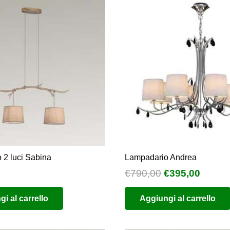
 2 luci Sabina
Lampadario Andrea
Il
Il
€
790,00
€
395,00
prezzo
prezz
i al carrello
Aggiungi al carrello
originale
attual
era:
è:
€790,00.
€395,0