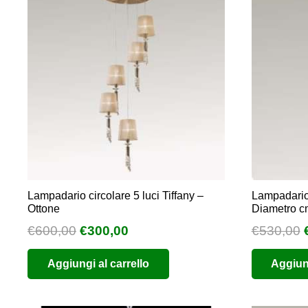
Lampadario circolare 5 luci Tiffany –
Lampadario
Ottone
Diametro c
Il
Il
I
€
600,00
€
300,00
€
530,00
prezzo
prezzo
Aggiungi al carrello
Aggiung
originale
attuale
era:
è:
€600,00.
€300,00.