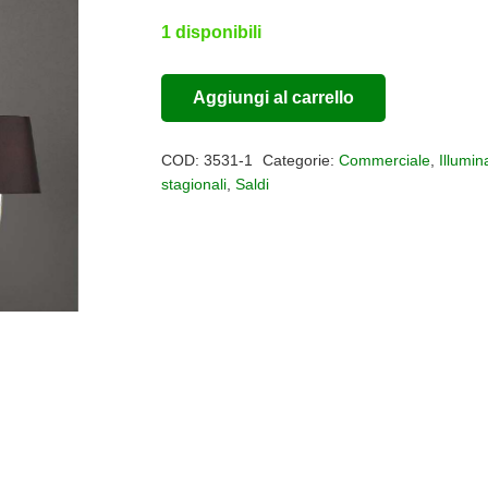
prezzo
prezzo
originale
attuale
1 disponibili
era:
è:
€440,00.
€220,00.
Aggiungi al carrello
Lampadario
Alternative:
6
COD:
3531-1
Categorie:
Commerciale
,
Illumin
luci
stagionali
,
Saldi
Paola
Foglia
Argento
quantità