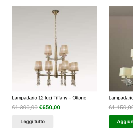
Lampadario 12 luci Tiffany – Ottone
Lampadario
Il
Il
€
1.300,00
€
650,00
€
1.150,0
prezzo
prezzo
Leggi tutto
Aggiung
originale
attuale
era:
è: