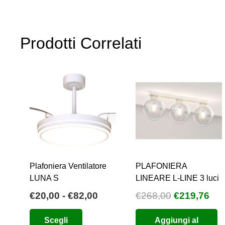
€1.300,00.
€650,00.
Prodotti Correlati
Plafoniera Ventilatore
PLAFONIERA
LUNA S
LINEARE L-LINE 3 luci
Fascia
Il
Il
€
20,00
-
€
82,00
€
268,00
€
219,76
di
prezzo
pre
Questo
Scegli
Aggiungi al
prezzo:
originale
att
prodotto