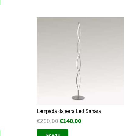
ha
più
varianti.
Le
opzioni
possono
essere
scelte
nella
pagina
del
prodotto
Lampada da terra Led Sahara
Il
Il
€
280,00
€
140,00
prezzo
prezzo
Questo
Scegli