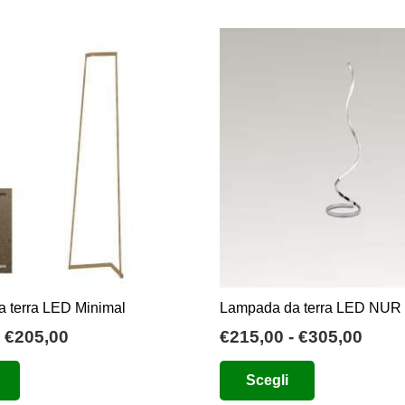
 terra LED Minimal
Lampada da terra LED NUR
Fascia
Fasc
€
205,00
€
215,00
-
€
305,00
di
di
Questo
Questo
Scegli
prezzo:
prez
prodotto
prodotto