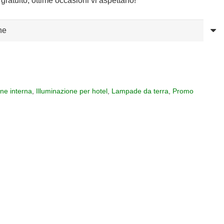
gratuito, ottime occasioni vi aspettano!
one interna
,
Illuminazione per hotel
,
Lampade da terra
,
Promo