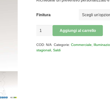
da
Richiedete un preventivo personalizzato e 
€345,00
a
Finitura
€362,00
Lampada
Aggiungi al carrello
da
Alternative:
terra
COD:
N/A
Categorie:
Commerciale
,
Illuminazi
LED
stagionali
,
Saldi
Helix
quantità