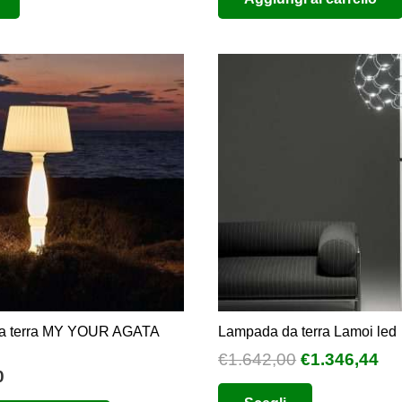
originale
attuale
prodotto
era:
è:
ha
€370,00.
€185,00.
più
varianti.
Le
opzioni
possono
essere
scelte
nella
pagina
del
prodotto
a terra MY YOUR AGATA
Lampada da terra Lamoi led
Il
Il
€
1.642,00
€
1.346,44
0
prezzo
pr
Questo