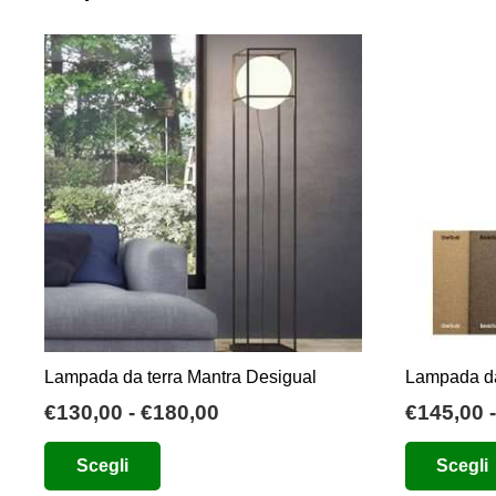
Lampada da terra Mantra Desigual
Lampada da
Fascia
€
130,00
-
€
180,00
€
145,00
-
di
Questo
Scegli
Scegli
prezzo:
prodotto