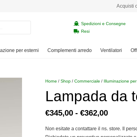
Acquisti 
Spedizioni e Consegne
Resi
nazione per esterni
Complementi arredo
Ventilatori
Off
Home
/
Shop
/
Commerciale
/
Illuminazione per
Lampada da t
Fascia
€
345,00
-
€
362,00
di
prezzo:
Non esitate a contattare il ns. store. Il per