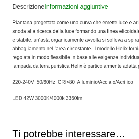
Descrizione
Informazioni aggiuntive
Piantana progettata come una curva che emette luce e aria
snoda alla ricerca della luce formando una linea elicoidal
e stabile, un’asta organicamente avvolta si solleva a spir
abbagliamento nell’area circostante. Il modello Helix forn
regolata in modo flessibile in base alle esigenze individua
lampada da terra puristica Helix è particolarmente adatt
220-240V 50/60Hz CRI>80 Alluminio/Acciaio/Acrilico
LED 42W 3000K/4000k 3360lm
Ti potrebbe interessare…