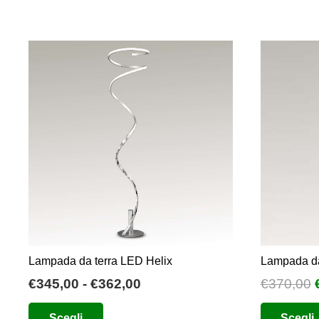
era:
è:
€660,00.
€330,00.
Lampada da terra LED Helix
Lampada da
Fascia
I
€
345,00
-
€
362,00
€
370,00
di
Questo
Scegli
Scegli