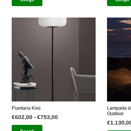
prezzo:
prodotto
da
ha
€345,00
più
a
varianti.
€362,00
Le
opzioni
possono
essere
scelte
nella
pagina
del
prodotto
Piantana Kiss
Lampada d
Outdoor
Fascia
€
602,00
-
€
753,00
€
1.130,0
di
Questo