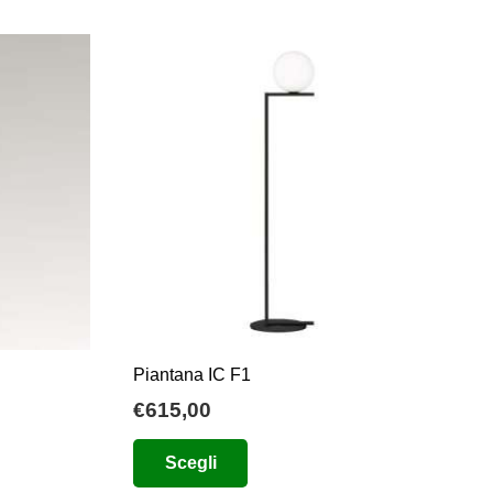
Piantana IC F1
ia
€
615,00
Questo
Scegli
zo:
prodotto