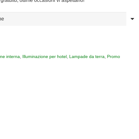
gratuito, ottime occasioni vi aspettano!
one interna
,
Illuminazione per hotel
,
Lampade da terra
,
Promo