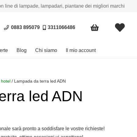
on line di lampade, lampadari, piantane dei migliori marchi
0883 895079
3311066486
erte
Blog
Chi siamo
Il mio account
 hotel
/ Lampada da terra led ADN
erra led ADN
sonale sarà pronto a soddisfare le vostre richieste!