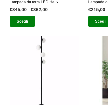
Lampada da terra LED Helix
Lampada d
Fascia
€
345,00
-
€
362,00
€
215,00
-
di
Questo
Scegli
Scegli
prezzo:
prodotto
da
ha
€345,00
più
a
varianti.
€362,00
Le
opzioni
possono
essere
scelte
nella
pagina
del
prodotto