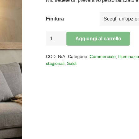
era:
è:
Richiedete un preventivo personalizzato e 
€350,00.
€175,00.
Finitura
Lampada
Aggiungi al carrello
da
Alternative:
terra
COD:
N/A
Categorie:
Commerciale
,
Illuminazi
led
stagionali
,
Saldi
ADN
quantità