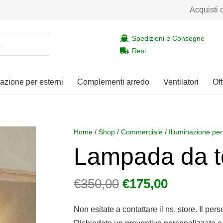
Acquisti 
Spedizioni e Consegne
Resi
nazione per esterni
Complementi arredo
Ventilatori
Off
Home
/
Shop
/
Commerciale
/
Illuminazione per
Lampada da t
Il
Il
€
350,00
€
175,00
prezzo
prezzo
originale
attuale
Non esitate a contattare il ns. store. Il per