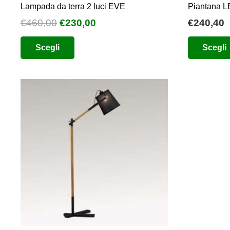
Lampada da terra 2 luci EVE
Piantana L
Il
Il
€
460,00
€
230,00
€
240,40
prezzo
prezzo
Questo
Scegli
Scegli
originale
attuale
prodotto
era:
è:
ha
€460,00.
€230,00.
più
varianti.
Le
opzioni
possono
essere
scelte
nella
pagina
del
prodotto