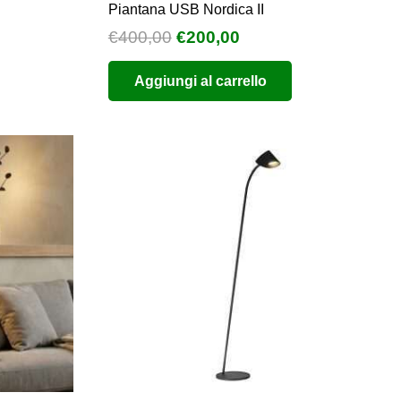
Piantana USB Nordica II
Il
Il
€
400,00
€
200,00
ezzo
prezzo
prezzo
Aggiungi al carrello
uale
originale
attuale
era:
è:
.346,44.
€400,00.
€200,00.