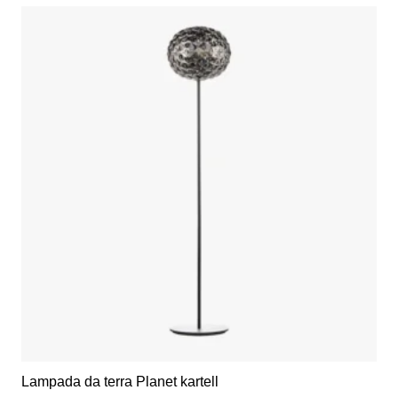
più
varianti.
Le
opzioni
possono
essere
scelte
nella
pagina
del
prodotto
Lampada da terra Planet kartell