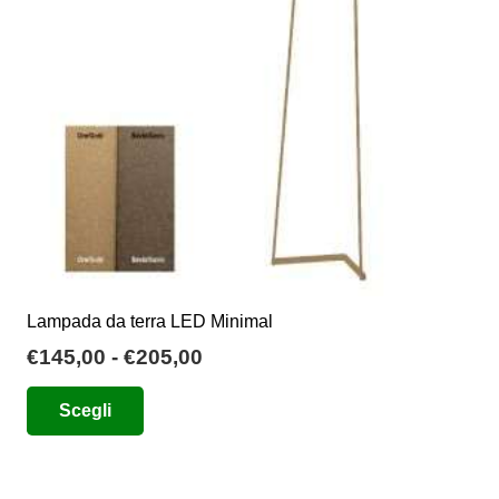
essere
scelte
nella
pagina
del
prodotto
Lampada da terra LED Minimal
Fascia
€
145,00
-
€
205,00
di
Questo
Scegli
prezzo:
prodotto
da
ha
€145,00
più