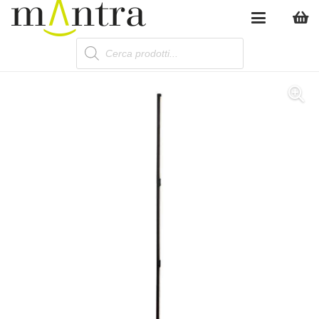
Products
search