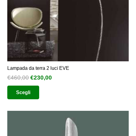
pagina
del
prodotto
Lampada da terra 2 luci EVE
Il
Il
€
460,00
€
230,00
prezzo
prezzo
Questo
Scegli
originale
attuale
prodotto
era:
è:
ha
€460,00.
€230,00.
più
varianti.
Le