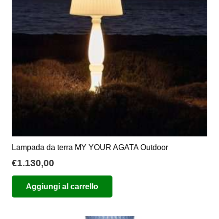
essere
scelte
nella
pagina
del
prodotto
Lampada da terra MY YOUR AGATA Outdoor
€
1.130,00
Aggiungi al carrello