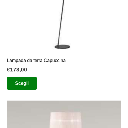
Lampada da terra Capuccina
€
173,00
Questo
Scegli
prodotto
ha
più
varianti.
Le
opzioni