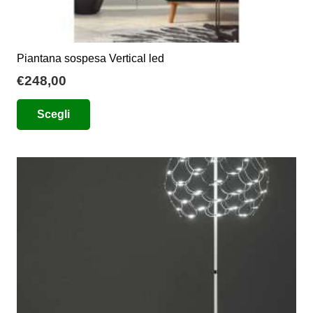
Piantana sospesa Vertical led
€
248,00
Questo
Scegli
prodotto
ha
più
varianti.
Le
opzioni
possono
essere
scelte
nella