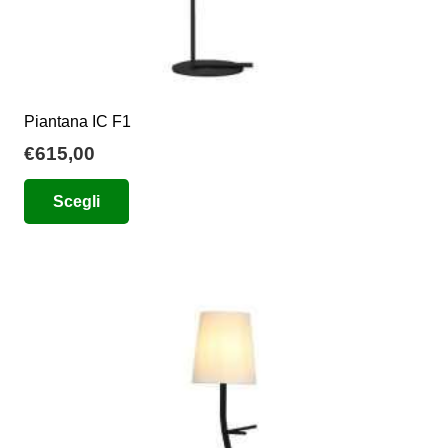
Piantana IC F1
€
615,00
Questo
Scegli
prodotto
ha
più
varianti.
Le
opzioni
possono
essere
scelte