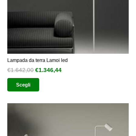
pagina
del
prodotto
Lampada da terra Lamoi led
Il
Il
€
1.642,00
€
1.346,44
prezzo
prezzo
Questo
Scegli
originale
attuale
prodotto
era:
è:
ha
€1.642,00.
€1.346,44.
più
varianti.
Le
opzioni