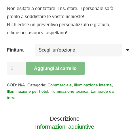
Non esitate a contattare il ns. store. Il personale sarà
pronto a soddisfare le vostre richieste!
Richiedete un preventivo personalizzato e gratuito,
ottime occasioni vi aspettano!
Finitura
Piantana
Aggiungi al carrello
LED
Alternative:
Torch
COD:
N/A
Categorie:
Commerciale
,
Illuminazione interna
,
quantità
Illuminazione per hotel
,
Illuminazione tecnica
,
Lampade da
terra
Descrizione
Informazioni aggiuntive