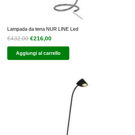
Lampada da terra NUR LINE Led
Il
Il
€
432,00
€
216,00
prezzo
prezzo
Aggiungi al carrello
originale
attuale
era:
è:
€432,00.
€216,00.