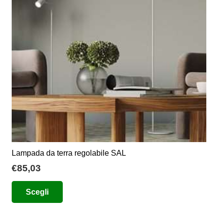
possono
essere
scelte
nella
pagina
del
prodotto
Lampada da terra regolabile SAL
€
85,03
Questo
Scegli
prodotto
ha