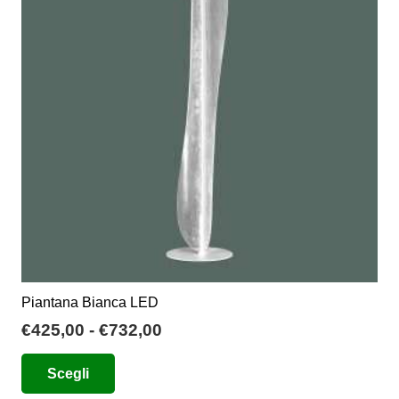
opzioni
possono
essere
scelte
nella
pagina
del
prodotto
Piantana Bianca LED
Fascia
€
425,00
-
€
732,00
di
Questo
Scegli
prezzo:
prodotto
da