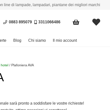
on line di lampade, lampadari, piantane dei migliori marchi
0883 895079
3311066486
erte
Blog
Chi siamo
Il mio account
 hotel
/ Plafoniera AVA
A
sonale sarà pronto a soddisfare le vostre richieste!