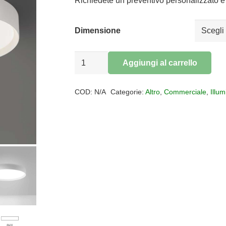
da
Richiedete un preventivo personalizzato e 
€176,00
a
Dimensione
€460,00
Plafoniera
Aggiungi al carrello
AVA
Alternative:
quantità
COD:
N/A
Categorie:
Altro
,
Commerciale
,
Illu