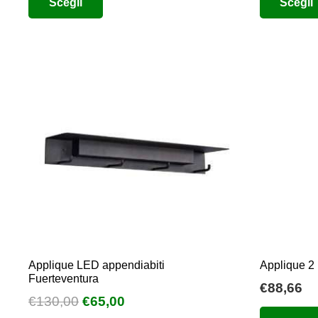
Scegli
Scegli
prezzo:
prodotto
da
ha
€38,64
più
a
varianti.
€48,88
Le
opzioni
possono
essere
scelte
nella
pagina
del
prodotto
Applique LED appendiabiti
Applique 2 
Fuerteventura
€
88,66
Il
Il
€
130,00
€
65,00