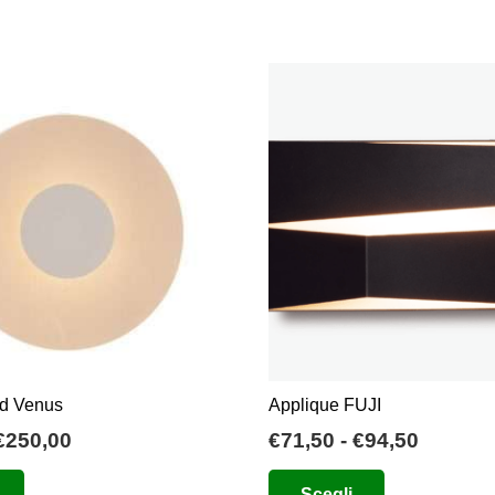
ed Venus
Applique FUJI
Fascia
Fascia
€
250,00
€
71,50
-
€
94,50
di
di
Questo
Questo
Scegli