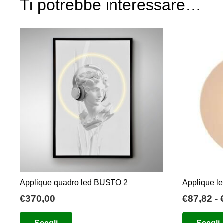
Ti potrebbe interessare…
Applique quadro led BUSTO 2
Applique l
€
370,00
€
87,82
-
Questo
Scegli
Scegli