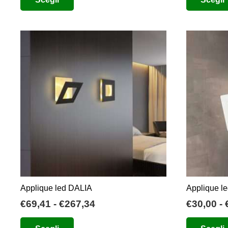
prodotto
ha
più
varianti.
Le
opzioni
possono
essere
scelte
nella
pagina
del
prodotto
Applique led DALIA
Applique l
Fascia
€
69,41
-
€
267,34
€
30,00
-
di
Questo