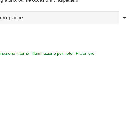
gratuito, ottime occasioni vi aspettano!
minazione interna
,
Illuminazione per hotel
,
Plafoniere