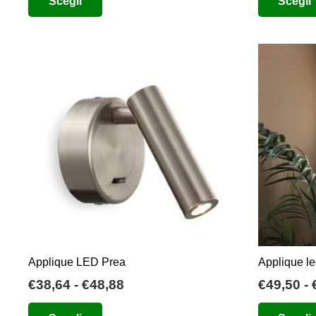
Scegli
Scegli
prezzo:
prodotto
da
ha
€69,41
più
a
varianti.
€267,34
Le
opzioni
possono
essere
scelte
nella
pagina
del
prodotto
Applique LED Prea
Applique l
Fascia
€
38,64
-
€
48,88
€
49,50
-
di
Questo