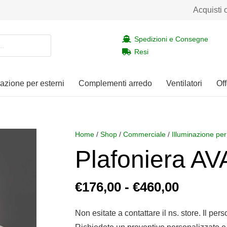
Acquisti 
Spedizioni e Consegne
Resi
nazione per esterni
Complementi arredo
Ventilatori
Off
Home
/
Shop
/
Commerciale
/
Illuminazione per
Plafoniera AV
Fascia
€
176,00
-
€
460,00
di
prezzo:
Non esitate a contattare il ns. store. Il per