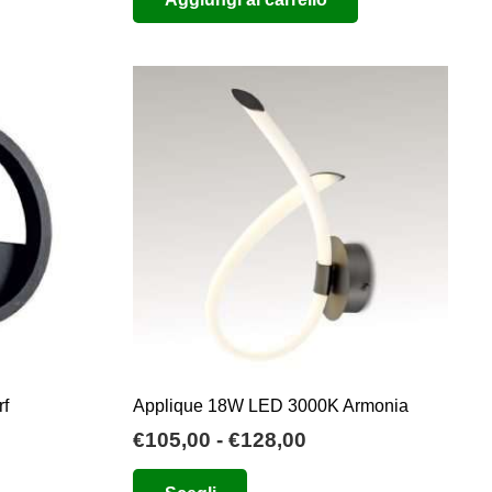
rf
Applique 18W LED 3000K Armonia
Fascia
€
105,00
-
€
128,00
di
Questo