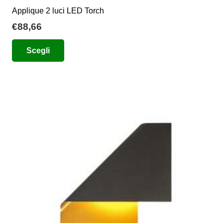
Applique 2 luci LED Torch
€
88,66
Questo
Scegli
prodotto
ha
più
varianti.
Le
opzioni
possono
essere
scelte
nella
pagina
del
prodotto