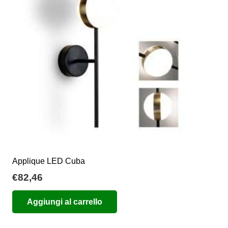
possono
essere
scelte
nella
pagina
del
prodotto
Applique LED Cuba
€
82,46
Aggiungi al carrello