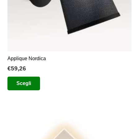
Applique Nordica
€
59,26
Questo
Scegli
prodotto
ha
più
varianti.
Le
opzioni
possono