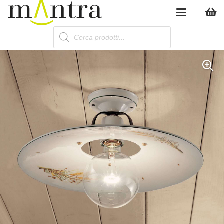
Products
search