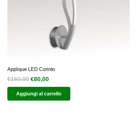
nella
pagina
del
prodotto
Applique LED Corinto
Il
Il
€
160,00
€
80,00
prezzo
prezzo
Aggiungi al carrello
originale
attuale
era:
è:
€160,00.
€80,00.