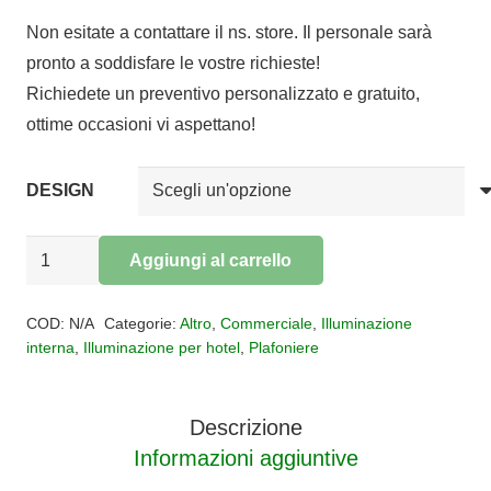
di
Non esitate a contattare il ns. store. Il personale sarà
prezzo:
pronto a soddisfare le vostre richieste!
da
Richiedete un preventivo personalizzato e gratuito,
€240,00
ottime occasioni vi aspettano!
a
€348,00
DESIGN
Plafoniera
Aggiungi al carrello
Classic
Alternative:
Bologna
COD:
N/A
Categorie:
Altro
,
Commerciale
,
Illuminazione
quantità
interna
,
Illuminazione per hotel
,
Plafoniere
Descrizione
Informazioni aggiuntive