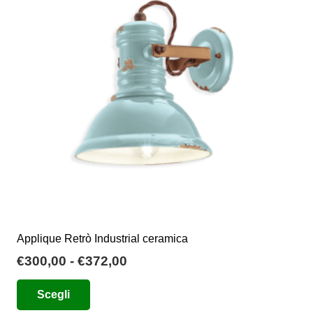
Applique Retrò Industrial ceramica
Fascia
€
300,00
-
€
372,00
di
Questo
Scegli
prezzo:
prodotto