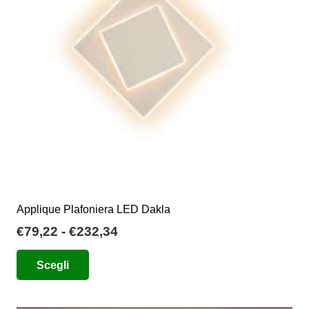
essere
scelte
nella
pagina
del
prodotto
Applique Plafoniera LED Dakla
Fascia
€
79,22
-
€
232,34
di
Questo
Scegli
prezzo:
prodotto
da
ha
€79,22
più