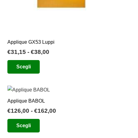
Applique GX53 Luppi
Fascia
€
31,15
-
€
38,00
di
Questo
Scegli
prezzo:
prodotto
da
ha
€31,15
più
a
varianti.
€38,00
Applique BABOL
Le
Fascia
€
126,00
-
€
162,00
opzioni
di
Questo
possono
Scegli
prezzo:
prodotto
essere
da
ha
scelte