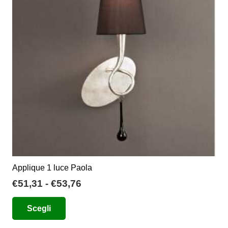
possono
essere
scelte
nella
pagina
del
prodotto
Applique 1 luce Paola
Fascia
€
51,31
-
€
53,76
di
Questo
Scegli
prezzo:
prodotto
da
ha