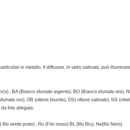
rticolari in metallo. Il diffusore, in vetro satinato, può illumin
(bianco) , BA (Bianco sfumato argento), BO (Bianco sfumato oro),
umato oro), OB (ottone brunito), OS( ottone satinato), NS (nikel
 da foto allegata.
 filo verde prato) , Ro (Filo rosso) BL (filo Blu), Ne(filo Nero)