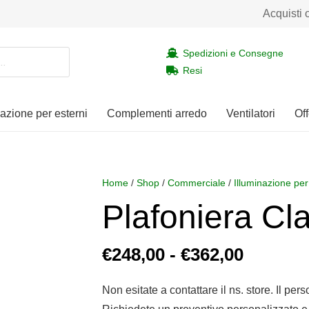
Acquisti 
Spedizioni e Consegne
Resi
nazione per esterni
Complementi arredo
Ventilatori
Off
Home
/
Shop
/
Commerciale
/
Illuminazione per
Plafoniera Cl
Fascia
€
248,00
-
€
362,00
di
prezzo:
Non esitate a contattare il ns. store. Il per