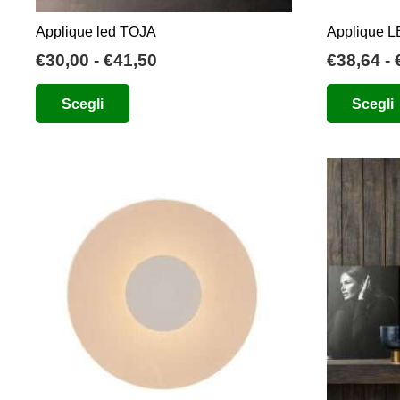
Applique led TOJA
Applique L
Fascia
€
30,00
-
€
41,50
€
38,64
-
di
Questo
Scegli
Scegli
prezzo:
prodotto
da
ha
€30,00
più
a
varianti.
€41,50
Le
opzioni
possono
essere
scelte
nella
pagina
del