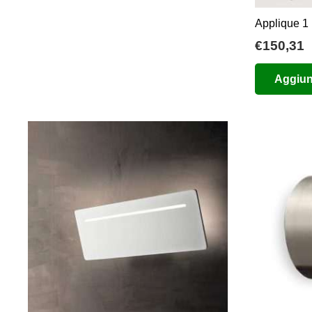
prodotto
possono
Applique 1
essere
€
150,31
scelte
nella
Aggiung
pagina
del
prodotto