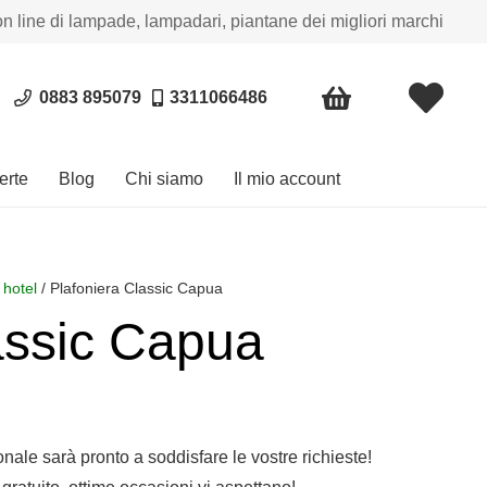
on line di lampade, lampadari, piantane dei migliori marchi
0883 895079
3311066486
erte
Blog
Chi siamo
Il mio account
 hotel
/ Plafoniera Classic Capua
assic Capua
sonale sarà pronto a soddisfare le vostre richieste!