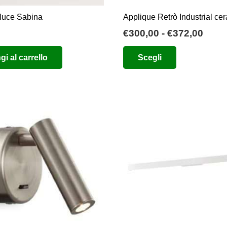
prodotto
prodotto
 luce Sabina
Applique Retrò Industrial ce
Fasc
€
300,00
-
€
372,00
di
Questo
i al carrello
Scegli
prez
prodotto
da
ha
€300
più
a
varianti.
€372
Le
opzioni
possono
essere
scelte
nella
pagina
del