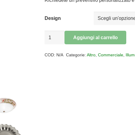
da
Richiedete un preventivo personalizzato e 
€248,00
a
Design
€362,00
Plafoniera
Aggiungi al carrello
Classic
Alternative:
Capua
COD:
N/A
Categorie:
Altro
,
Commerciale
,
Illu
quantità