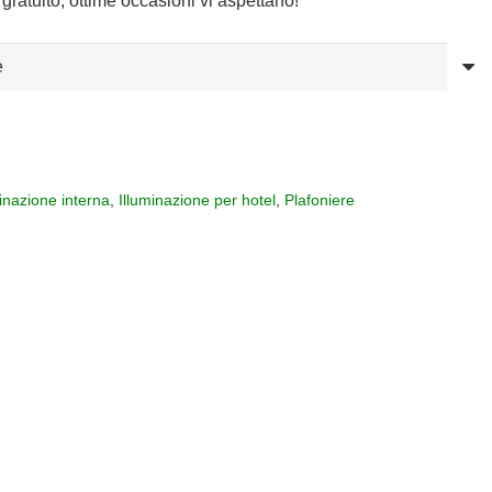
gratuito, ottime occasioni vi aspettano!
minazione interna
,
Illuminazione per hotel
,
Plafoniere