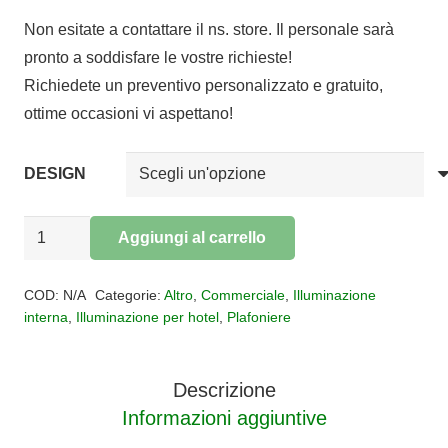
di
Non esitate a contattare il ns. store. Il personale sarà
prezzo:
pronto a soddisfare le vostre richieste!
da
Richiedete un preventivo personalizzato e gratuito,
€246,00
ottime occasioni vi aspettano!
a
€431,00
DESIGN
Plafoniera
Aggiungi al carrello
Classic
Alternative:
Savona
COD:
N/A
Categorie:
Altro
,
Commerciale
,
Illuminazione
quantità
interna
,
Illuminazione per hotel
,
Plafoniere
Descrizione
Informazioni aggiuntive