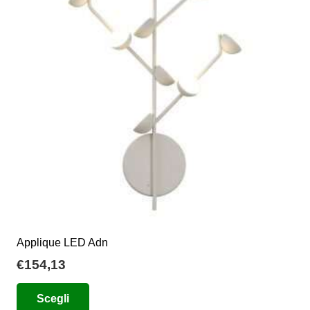
opzioni
possono
essere
scelte
nella
pagina
del
prodotto
Applique LED Adn
€
154,13
Questo
Scegli
prodotto