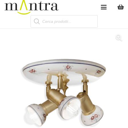
Products
search