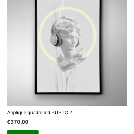
Le
opzioni
possono
essere
scelte
nella
pagina
del
prodotto
Applique quadro led BUSTO 2
€
370,00
Questo