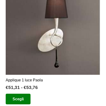
opzioni
possono
essere
scelte
nella
pagina
del
prodotto
Applique 1 luce Paola
Fascia
€
51,31
-
€
53,76
di
Questo
Scegli
prezzo:
prodotto
da