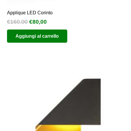
Applique LED Corinto
Il
Il
€
160,00
€
80,00
prezzo
prezzo
Aggiungi al carrello
originale
attuale
era:
è:
€160,00.
€80,00.