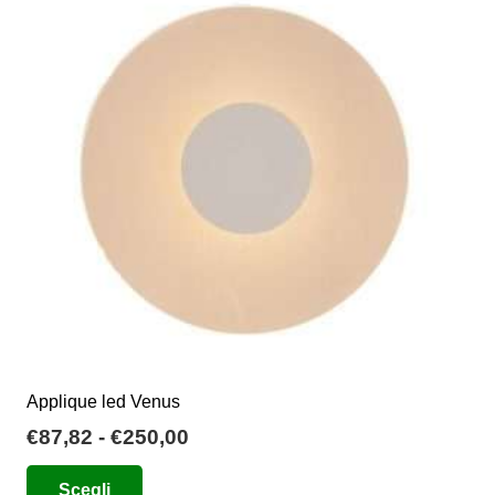
opzioni
possono
essere
scelte
nella
pagina
del
prodotto
Applique led Venus
Fascia
€
87,82
-
€
250,00
di
Questo
Scegli
prezzo: