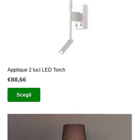
pagina
del
prodotto
Applique 2 luci LED Torch
€
88,66
Questo
Scegli
prodotto
ha
più
varianti.
Le