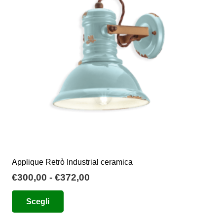
possono
essere
scelte
nella
pagina
del
prodotto
Applique Retrò Industrial ceramica
Fascia
€
300,00
-
€
372,00
di
Questo
Scegli
prezzo:
prodotto
da
ha