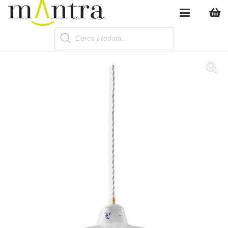
Products
search