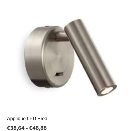
a
varianti.
€85,00
Le
opzioni
possono
essere
scelte
nella
pagina
del
prodotto
Applique LED Prea
Fascia
€
38,64
-
€
48,88