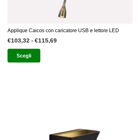
Applique Caicos con caricatore USB e lettore LED
Fascia
€
103,32
-
€
115,69
di
Questo
Scegli
prezzo:
prodotto
da
ha
€103,32
più
a
varianti.
€115,69
Le
opzioni
possono
essere
scelte
nella