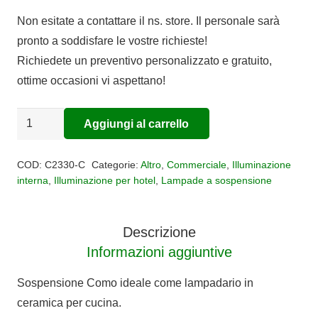
Non esitate a contattare il ns. store. Il personale sarà
pronto a soddisfare le vostre richieste!
Richiedete un preventivo personalizzato e gratuito,
ottime occasioni vi aspettano!
Sospensione
Aggiungi al carrello
Alternative:
Classic
Como
COD:
C2330-C
Categorie:
Altro
,
Commerciale
,
Illuminazione
quantità
interna
,
Illuminazione per hotel
,
Lampade a sospensione
Descrizione
Informazioni aggiuntive
Sospensione Como ideale come lampadario in
ceramica per cucina.