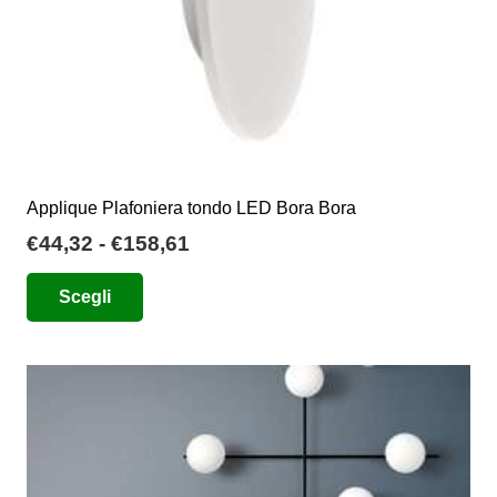
del
prodotto
Applique Plafoniera tondo LED Bora Bora
Fascia
€
44,32
-
€
158,61
di
Questo
Scegli
prezzo:
prodotto
da
ha
€44,32
più
a
varianti.
€158,61
Le
opzioni
possono