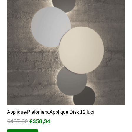
€154,00
Le
opzioni
possono
essere
scelte
nella
pagina
del
prodotto
Applique/Plafoniera Applique Disk 12 luci
Il
Il
€
437,00
€
358,34
prezzo
prezzo
Questo