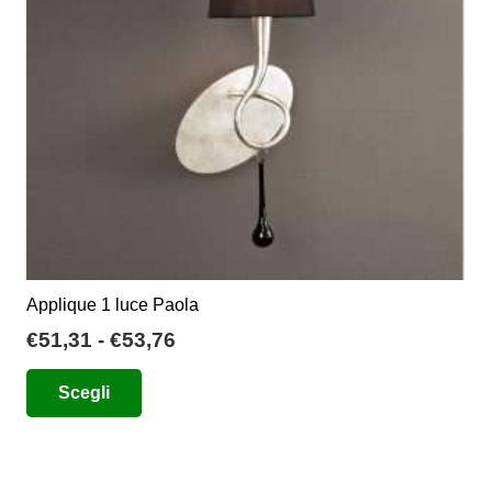
scelte
nella
pagina
del
prodotto
Applique 1 luce Paola
Fascia
€
51,31
-
€
53,76
di
Questo
Scegli
prezzo:
prodotto
da
ha
€51,31
più
a
varianti.