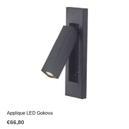
€53,76
Le
opzioni
possono
essere
scelte
nella
pagina
del
prodotto
Applique LED Gokova
€
66,80