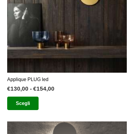
Applique PLUG led
Fascia
€
130,00
-
€
154,00
di
Questo
Scegli
prezzo:
prodotto
da
ha
€130,00
più
a
varianti.