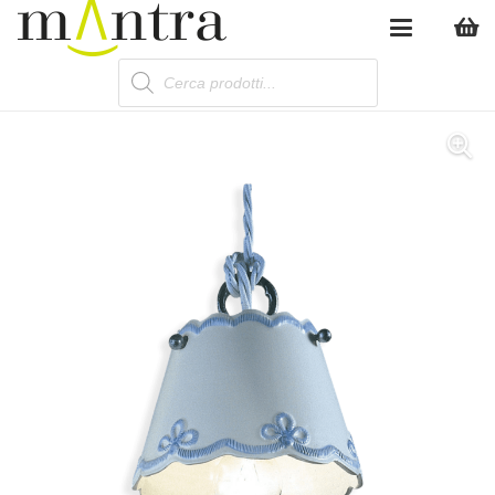
Products
search