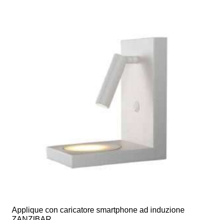
più
varianti.
Le
opzioni
possono
essere
scelte
nella
pagina
del
prodotto
Applique con caricatore smartphone ad induzione
ZANZIBAR