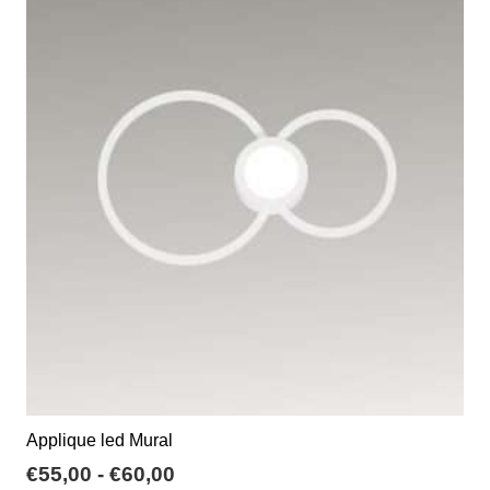
varianti.
€395,24
Le
opzioni
possono
essere
scelte
nella
pagina
del
prodotto
Applique led Mural
Fascia
€
55,00
-
€
60,00