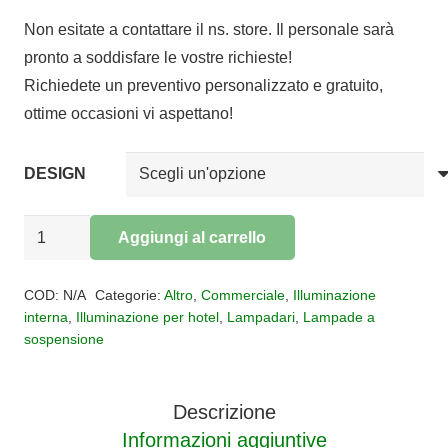
di
Non esitate a contattare il ns. store. Il personale sarà
prezzo:
pronto a soddisfare le vostre richieste!
da
Richiedete un preventivo personalizzato e gratuito,
€177,00
ottime occasioni vi aspettano!
a
€804,00
DESIGN
Sospensione
Aggiungi al carrello
Classic
Alternative:
Ravenna
COD:
N/A
Categorie:
Altro
,
Commerciale
,
Illuminazione
quantità
interna
,
Illuminazione per hotel
,
Lampadari
,
Lampade a
sospensione
Descrizione
Informazioni aggiuntive