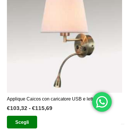
Applique Caicos con caricatore USB e lettore LED
Fascia
€
103,32
-
€
115,69
di
Questo
Scegli
prezzo:
prodotto