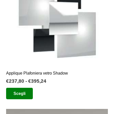
essere
scelte
nella
pagina
del
prodotto
Applique Plafoniera vetro Shadow
Fascia
€
237,80
-
€
395,24
di
Questo
Scegli
prezzo:
prodotto
da
ha
€237,80
più
a