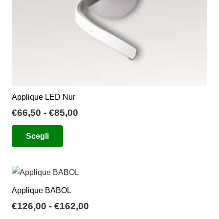
pagina
del
prodotto
Applique LED Nur
Fascia
€
66,50
-
€
85,00
di
Questo
Scegli
prezzo:
prodotto
da
ha
€66,50
più
a
varianti.
€85,00
Applique BABOL
Le
Fascia
€
126,00
-
€
162,00
opzioni
di
Questo