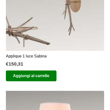
nella
pagina
del
prodotto
Applique 1 luce Sabina
€
150,31
Aggiungi al carrello