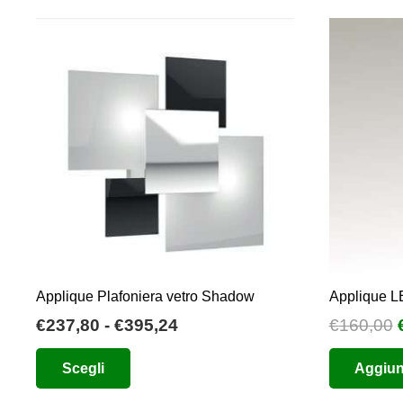
Applique Plafoniera vetro Shadow
Applique L
Fascia
I
€
237,80
-
€
395,24
€
160,00
di
Questo
Scegli
Aggiung
prezzo:
prodotto
da
ha