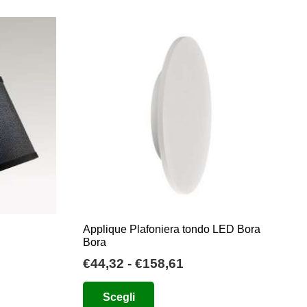
€148,10
più
a
varianti.
€165,51
Le
opzioni
possono
essere
scelte
nella
pagina
del
prodotto
Applique Plafoniera tondo LED Bora
Bora
Fascia
€
44,32
-
€
158,61
di
Questo
Scegli
prezzo:
prodotto