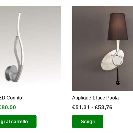
ED Corinto
Applique 1 luce Paola
l
Il
Fascia
€
80,00
€
51,31
-
€
53,76
prezzo
prezzo
di
Questo
i al carrello
Scegli
originale
attuale
prezzo:
prodotto
era:
è:
da
ha