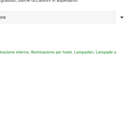
gratuito, ottime occasioni vi aspettano!
00
,00
minazione interna
,
Illuminazione per hotel
,
Lampadari
,
Lampade a