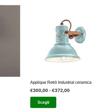
Applique Retrò Industrial ceramica
Fascia
€
300,00
-
€
372,00
di
Questo
Scegli
prezzo:
prodotto
da
ha