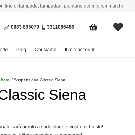
on line di lampade, lampadari, piantane dei migliori marchi
0883 895079
3311066486
erte
Blog
Chi siamo
Il mio account
 hotel
/ Sospensione Classic Siena
Classic Siena
a
o:
sonale sarà pronto a soddisfare le vostre richieste!