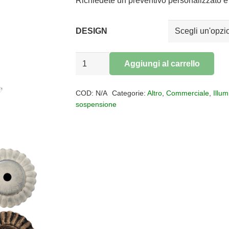
da
Richiedete un preventivo personalizzato e 
€210,
a
DESIGN
€1.485
Sospensione
Aggiungi al carrello
Classic
Alternative:
Siena
COD:
N/A
Categorie:
Altro
,
Commerciale
,
Illu
quantità
sospensione