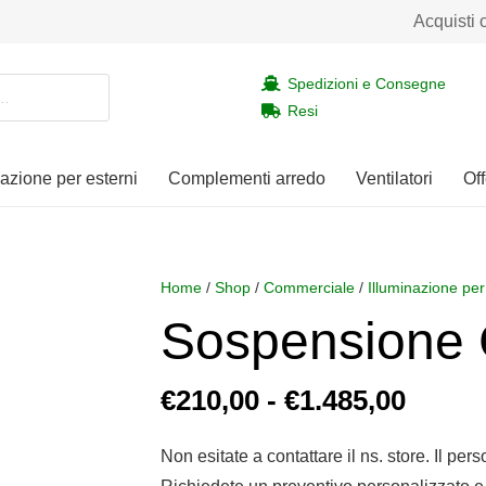
Acquisti 
Spedizioni e Consegne
Resi
nazione per esterni
Complementi arredo
Ventilatori
Off
Home
/
Shop
/
Commerciale
/
Illuminazione per
Sospensione 
Fasci
€
210,00
-
€
1.485,00
di
prezz
Non esitate a contattare il ns. store. Il per