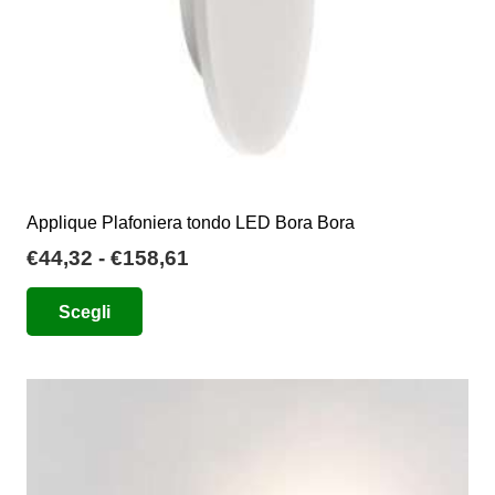
pagina
del
prodotto
Applique Plafoniera tondo LED Bora Bora
Fascia
€
44,32
-
€
158,61
di
Questo
Scegli
prezzo:
prodotto
da
ha
€44,32
più
a
varianti.
€158,61
Le
opzioni