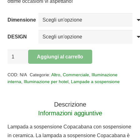
ottime occasioni vi aspettano!
a
€727,00
Dimensione
DESIGN
Sospensione
Aggiungi al carrello
FERROLUCE
Alternative:
ceramica
COD:
N/A
Categorie:
Altro
,
Commerciale
,
Illuminazione
COPACABANA
interna
,
Illuminazione per hotel
,
Lampade a sospensione
quantità
Descrizione
Informazioni aggiuntive
Lampada a sospensione Copacabana con sospensione
in ceramica. La lampada a sospensione Copacabana è