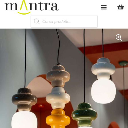
Products
search