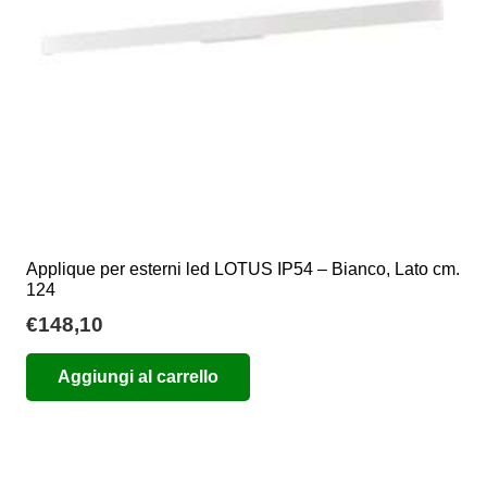
nella
pagina
del
prodotto
Applique per esterni led LOTUS IP54 – Bianco, Lato cm.
124
€
148,10
Aggiungi al carrello