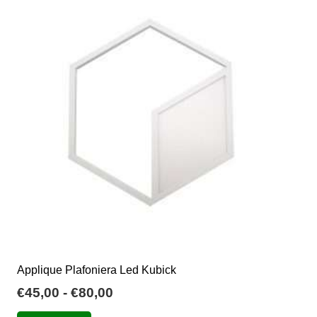
Applique Plafoniera Led Kubick
Fascia
€
45,00
-
€
80,00
di
Questo