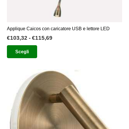
Applique Caicos con caricatore USB e lettore LED
Fascia
€
103,32
-
€
115,69
di
Questo
Scegli
prezzo:
prodotto
da
ha
€103,32
più
a
varianti.
€115,69
Le
opzioni
possono
essere
scelte
nella