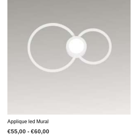
varianti.
€250,00
Le
opzioni
possono
essere
scelte
nella
pagina
del
prodotto
Applique led Mural
Fascia
€
55,00
-
€
60,00