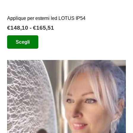
Applique per esterni led LOTUS IP54
Fascia
€
148,10
-
€
165,51
di
Questo
Scegli
prezzo:
prodotto
da
ha
€148,10
più
a
varianti.
€165,51
Le
opzioni
possono
essere
scelte
nella
pagina