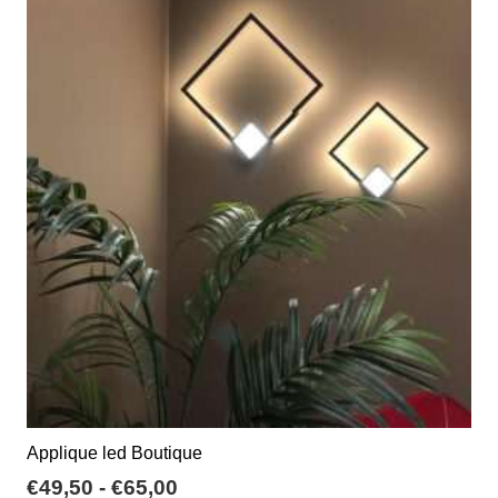
a
varianti.
€154,00
Le
opzioni
possono
essere
scelte
nella
pagina
del
prodotto
Applique led Boutique
Fascia
€
49,50
-
€
65,00