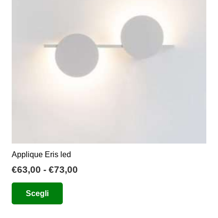
possono
essere
scelte
nella
pagina
del
prodotto
Applique Eris led
Fascia
€
63,00
-
€
73,00
di
Questo
Scegli
prezzo:
prodotto
da
ha