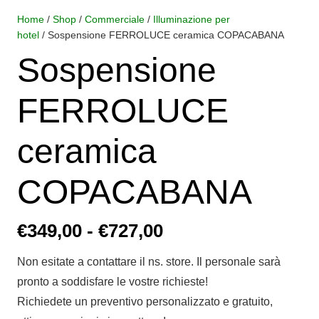
Home
/
Shop
/
Commerciale
/
Illuminazione per
hotel
/ Sospensione FERROLUCE ceramica COPACABANA
Sospensione
FERROLUCE
ceramica
COPACABANA
Fascia
€
349,00
-
€
727,00
di
Non esitate a contattare il ns. store. Il personale sarà
prezzo:
pronto a soddisfare le vostre richieste!
da
Richiedete un preventivo personalizzato e gratuito,
€349,00