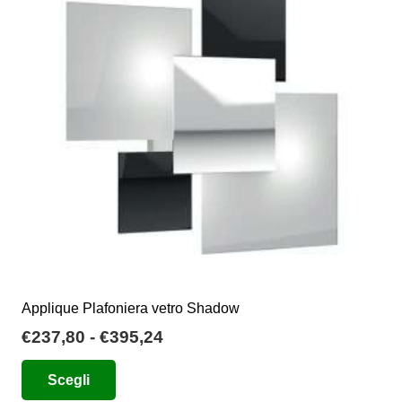
opzioni
possono
essere
scelte
nella
pagina
del
prodotto
Applique Plafoniera vetro Shadow
Fascia
€
237,80
-
€
395,24
di
Questo
Scegli
prezzo:
prodotto