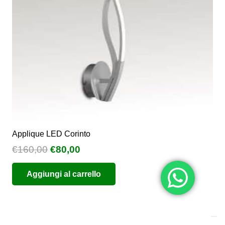
scelte
nella
pagina
del
prodotto
Applique LED Corinto
Il
Il
€
160,00
€
80,00
prezzo
prezzo
Aggiungi al carrello
originale
attuale
era:
è:
€160,00.
€80,00.