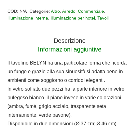
Alternative:
quantità
COD:
N/A
Categorie:
Altro
,
Arredo
,
Commerciale
,
Illuminazione interna
,
Illuminazione per hotel
,
Tavoli
Descrizione
Informazioni aggiuntive
Il tavolino BELYN ha una particolare forma che ricorda
un fungo e grazie alla sua sinuosità si adatta bene in
ambienti come soggiorno o corridoi eleganti.
In vetro soffiato due pezzi ha la parte inferiore in vetro
pulegoso bianco, il piano invece in varie colorazioni
(ambra, fumè, grigio acciaio, trasparente seta
internamente, verde pavone).
Disponibile in due dimensioni (Ø 37 cm; Ø 46 cm).