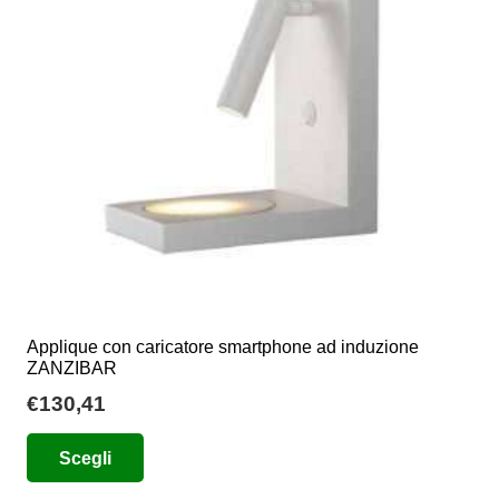
possono
essere
scelte
nella
pagina
del
prodotto
Applique con caricatore smartphone ad induzione
ZANZIBAR
€
130,41
Questo
Scegli
prodotto
ha