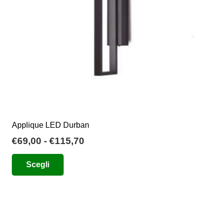
Applique LED Durban
Fascia
€
69,00
-
€
115,70
di
Questo
Scegli
prezzo:
prodotto
da
ha
€69,00
più
a
varianti.
€115,70