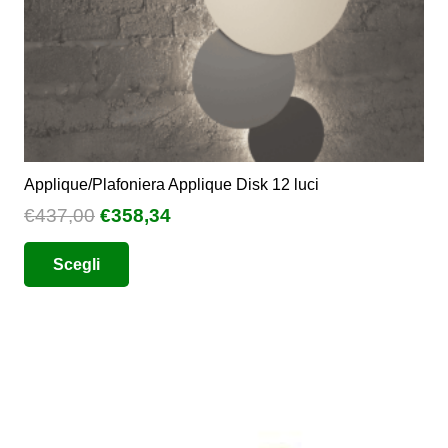
del
prodotto
Applique/Plafoniera Applique Disk 12 luci
Il
Il
€
437,00
€
358,34
prezzo
prezzo
Questo
Scegli
originale
attuale
prodotto
era:
è:
ha
€437,00.
€358,34.
più
varianti.
Le
opzioni
possono