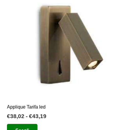
Le
opzioni
possono
essere
scelte
nella
pagina
del
prodotto
Applique Tarifa led
Fascia
€
38,02
-
€
43,19
di
Questo