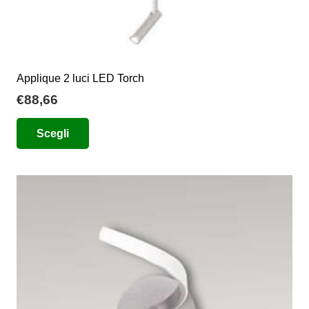
Applique 2 luci LED Torch
€
88,66
Questo
Scegli
prodotto
ha
più
varianti.
Le
opzioni
possono
essere
scelte