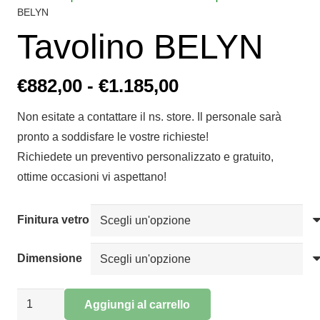
BELYN
Tavolino BELYN
Fascia
€
882,00
-
€
1.185,00
di
Non esitate a contattare il ns. store. Il personale sarà
prezzo:
pronto a soddisfare le vostre richieste!
da
Richiedete un preventivo personalizzato e gratuito,
€882,00
ottime occasioni vi aspettano!
a
€1.185,00
Finitura vetro
Dimensione
Tavolino
Aggiungi al carrello
BELYN