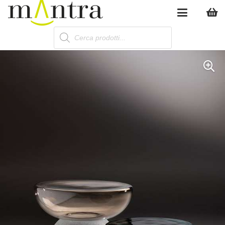
Products
search