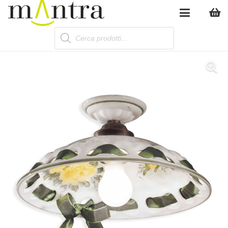
Products
search