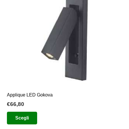
possono
essere
scelte
nella
pagina
del
prodotto
Applique LED Gokova
€
66,80
Questo
Scegli
prodotto
ha