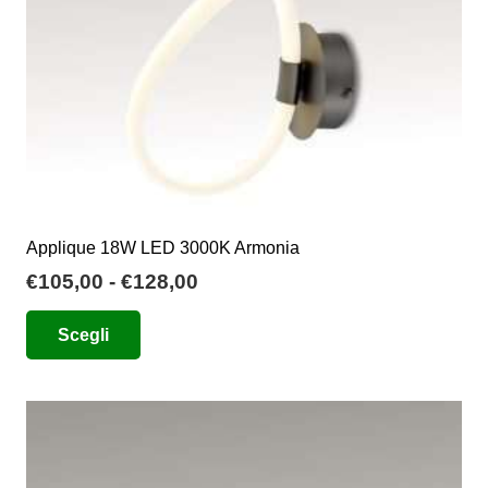
nella
pagina
del
prodotto
Applique 18W LED 3000K Armonia
Fascia
€
105,00
-
€
128,00
di
Questo
Scegli
prezzo:
prodotto
da
ha
€105,00
più
a
varianti.
€128,00
Le