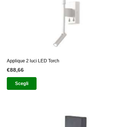
pagina
del
prodotto
Applique 2 luci LED Torch
€
88,66
Questo
Scegli
prodotto
ha
più
varianti.
Le
opzioni