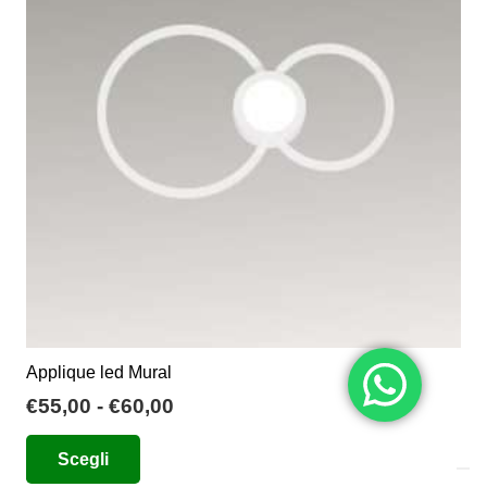
opzioni
possono
essere
scelte
nella
pagina
del
prodotto
Applique led Mural
Fascia
€
55,00
-
€
60,00
di
Questo
Scegli
prezzo:
prodotto