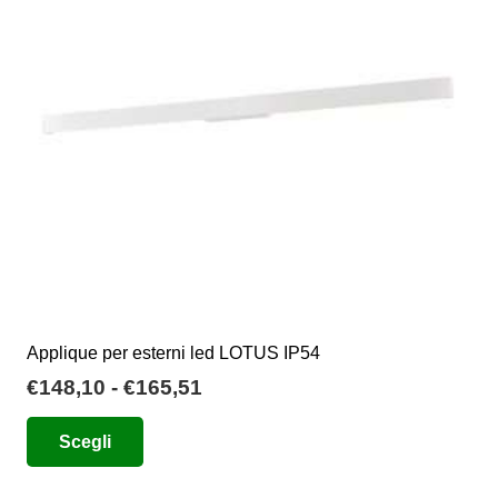
possono
essere
scelte
nella
pagina
del
prodotto
Applique per esterni led LOTUS IP54
Fascia
€
148,10
-
€
165,51
di
Questo
Scegli
prezzo:
prodotto
da
ha