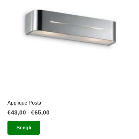
Applique Posta
Fascia
€
43,00
-
€
65,00
di
Questo
Scegli
prezzo:
prodotto
da
ha