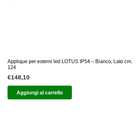
del
prodotto
Applique per esterni led LOTUS IP54 – Bianco, Lato cm.
124
€
148,10
Aggiungi al carrello