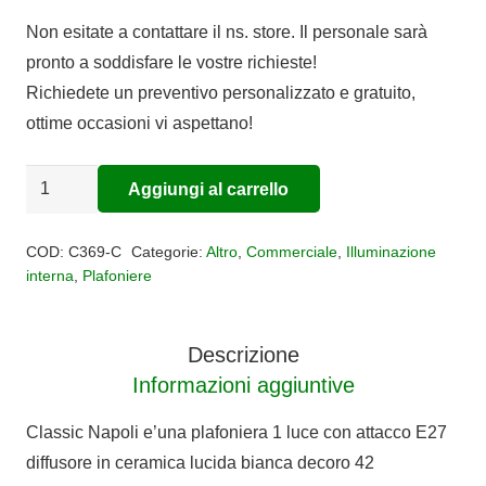
Non esitate a contattare il ns. store. Il personale sarà
pronto a soddisfare le vostre richieste!
Richiedete un preventivo personalizzato e gratuito,
ottime occasioni vi aspettano!
Plafoniera
Aggiungi al carrello
Alternative:
Classic
Napoli
COD:
C369-C
Categorie:
Altro
,
Commerciale
,
Illuminazione
quantità
interna
,
Plafoniere
Descrizione
Informazioni aggiuntive
Classic Napoli e’una plafoniera 1 luce con attacco E27
diffusore in ceramica lucida bianca decoro 42