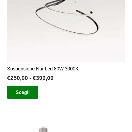
Sospensione Nur Led 80W 3000K
Fascia
€
250,00
-
€
390,00
di
Questo
Scegli
prezzo:
prodotto
da
ha
€250,00
più
a
varianti.
€390,00
Le