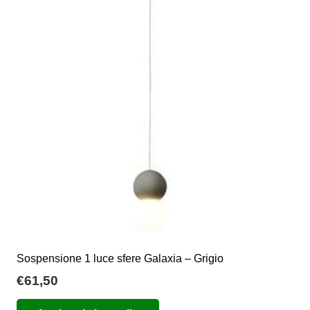
Le
opzioni
possono
essere
scelte
nella
pagina
del
prodotto
Sospensione 1 luce sfere Galaxia – Grigio
€
61,50