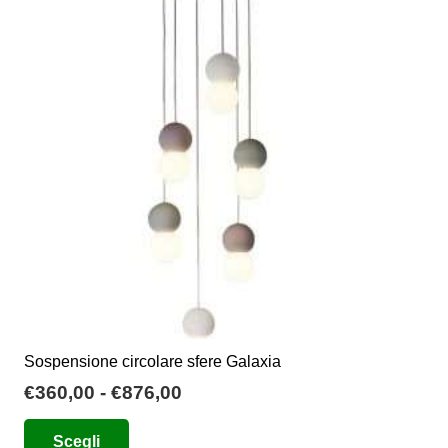
opzioni
possono
essere
scelte
nella
pagina
del
prodotto
Sospensione circolare sfere Galaxia
Fascia
€
360,00
-
€
876,00
di
Questo
Scegli
prezzo:
prodotto