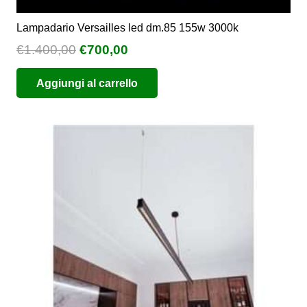
Lampadario Versailles led dm.85 155w 3000k
Il
Il
€
1.400,00
€
700,00
prezzo
prezzo
Aggiungi al carrello
originale
attuale
era:
è:
€1.400,00.
€700,00.