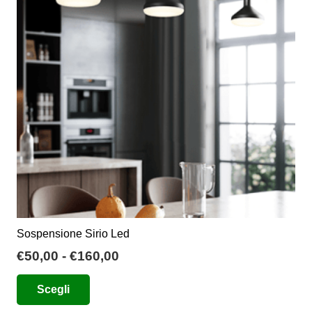
possono
essere
scelte
nella
pagina
del
prodotto
Sospensione Sirio Led
Fascia
€
50,00
-
€
160,00
di
Questo
Scegli
prezzo:
prodotto
da