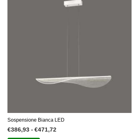
€369,89
Le
opzioni
possono
essere
scelte
nella
pagina
del
prodotto
Sospensione Bianca LED
Fascia
€
386,93
-
€
471,72
di
Questo