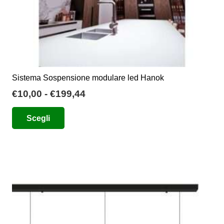
Sistema Sospensione modulare led Hanok
Fascia
€
10,00
-
€
199,44
di
Questo
Scegli
prezzo:
prodotto
da
ha
€10,00
più
a
varianti.
€199,44
Le
opzioni
possono
essere