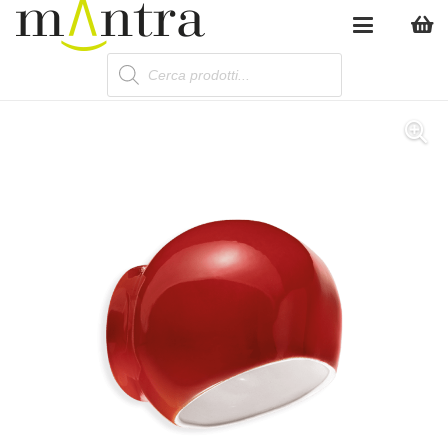
Products
search