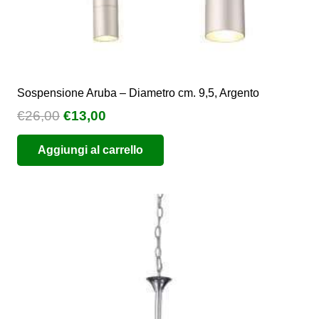
Sospensione Aruba – Diametro cm. 9,5, Argento
Il
Il
€
26,00
€
13,00
prezzo
prezzo
Aggiungi al carrello
originale
attuale
era:
è:
€26,00.
€13,00.