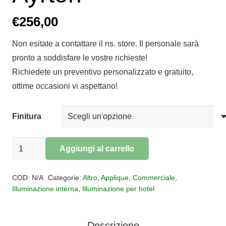
€
256,00
Non esitate a contattare il ns. store. Il personale sarà
pronto a soddisfare le vostre richieste!
Richiedete un preventivo personalizzato e gratuito,
ottime occasioni vi aspettano!
Finitura
Applique
Aggiungi al carrello
FERRO
Alternative:
LUCE
COD:
N/A
Categorie:
Altro
,
Applique
,
Commerciale
,
ceramica
Illuminazione interna
,
Illuminazione per hotel
Ayrton
quantità
Descrizione