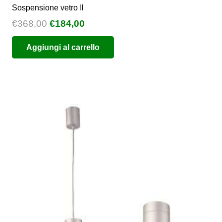
Sospensione vetro Il
Il
Il
€
368,00
€
184,00
prezzo
prezzo
Aggiungi al carrello
originale
attuale
era:
è:
€368,00.
€184,00.