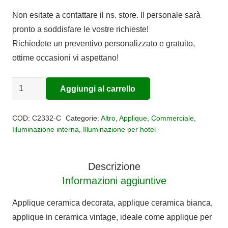
Non esitate a contattare il ns. store. Il personale sarà
pronto a soddisfare le vostre richieste!
Richiedete un preventivo personalizzato e gratuito,
ottime occasioni vi aspettano!
Applique
Aggiungi al carrello
Alternative:
Classic
Como
COD:
C2332-C
Categorie:
Altro
,
Applique
,
Commerciale
,
quantità
Illuminazione interna
,
Illuminazione per hotel
Descrizione
Informazioni aggiuntive
Applique ceramica decorata, applique ceramica bianca,
applique in ceramica vintage, ideale come applique per