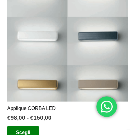
opzioni
possono
essere
scelte
nella
pagina
del
prodotto
Applique CORBA LED
Fascia
€
98,00
-
€
150,00
di
Questo
Scegli
prezzo:
prodotto