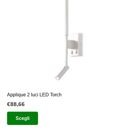
possono
essere
scelte
nella
pagina
del
prodotto
Applique 2 luci LED Torch
€
88,66
Questo
Scegli
prodotto
ha