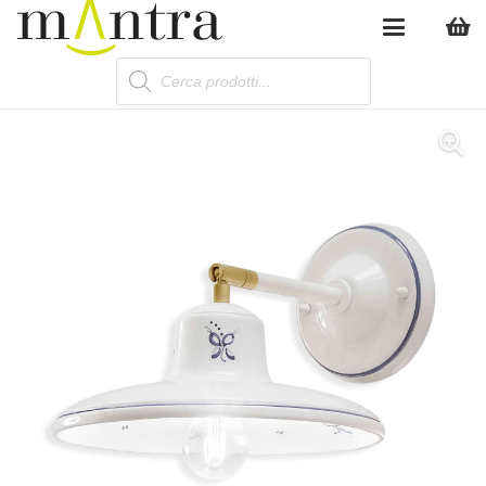
Products
search