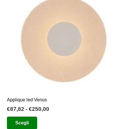
opzioni
possono
essere
scelte
nella
pagina
del
prodotto
Applique led Venus
Fascia
€
87,82
-
€
250,00
di
Questo
Scegli
prezzo:
prodotto