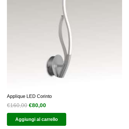
possono
essere
scelte
nella
pagina
del
prodotto
Applique LED Corinto
Il
Il
€
160,00
€
80,00
prezzo
prezzo
Aggiungi al carrello
originale
attuale
era:
è: