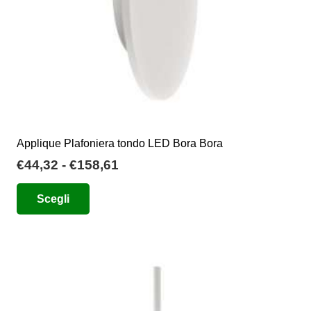
pagina
del
prodotto
Applique Plafoniera tondo LED Bora Bora
Fascia
€
44,32
-
€
158,61
di
Questo
Scegli
prezzo:
prodotto
da
ha
€44,32
più
a
varianti.
€158,61
Le
opzioni