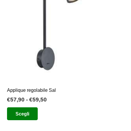
essere
scelte
nella
pagina
del
prodotto
Applique regolabile Sal
Fascia
€
57,90
-
€
59,50
di
Questo
Scegli
prezzo:
prodotto
da
ha
€57,90