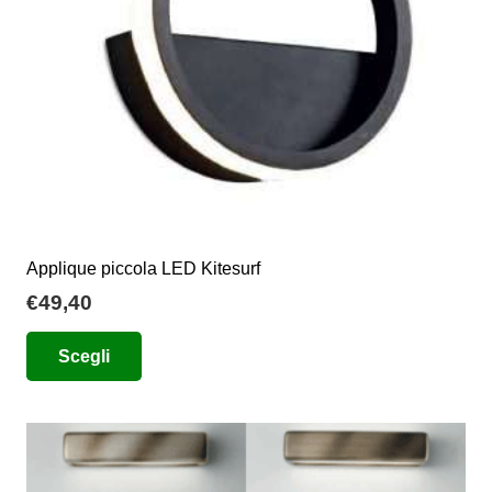
nella
pagina
del
prodotto
Applique piccola LED Kitesurf
€
49,40
Questo
Scegli
prodotto
ha
più
varianti.
Le