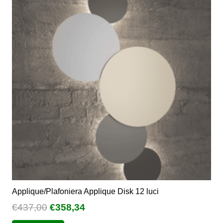
Applique/Plafoniera Applique Disk 12 luci
Il
Il
€
437,00
€
358,34
prezzo
prezzo
Questo