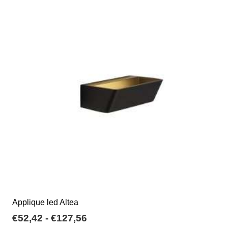
varianti.
Le
opzioni
possono
essere
scelte
nella
pagina
del
prodotto
Applique led Altea
Fascia
€
52,42
-
€
127,56