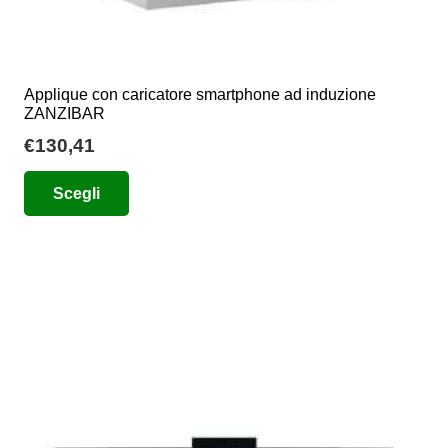
Applique con caricatore smartphone ad induzione
ZANZIBAR
€
130,41
Questo
Scegli
prodotto
ha
più
varianti.
Le
opzioni
possono
essere
scelte