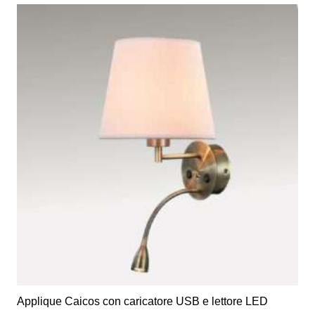
€105,00
più
a
varianti.
€128,00
Le
opzioni
possono
essere
scelte
nella
pagina
del
prodotto
Applique Caicos con caricatore USB e lettore LED