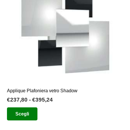
possono
essere
scelte
nella
pagina
del
prodotto
Applique Plafoniera vetro Shadow
Fascia
€
237,80
-
€
395,24
di
Questo
Scegli
prezzo:
prodotto
da
ha
€237,80