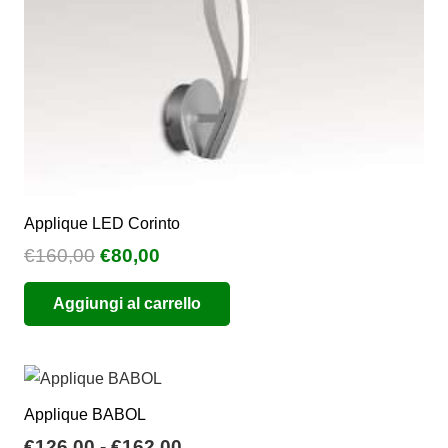
pagina
del
prodotto
Applique LED Corinto
Il
Il
€
160,00
€
80,00
prezzo
prezzo
Aggiungi al carrello
originale
attuale
era:
è:
€160,00.
€80,00.
Applique BABOL
Fascia
€
126,00
-
€
162,00