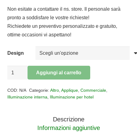
di
Non esitate a contattare il ns. store. Il personale sarà
prezzo:
pronto a soddisfare le vostre richieste!
da
Richiedete un preventivo personalizzato e gratuito,
€180,00
ottime occasioni vi aspettano!
a
€291,00
Design
Applique
Aggiungi al carrello
Classic
Alternative:
L'Aquila
COD:
N/A
Categorie:
Altro
,
Applique
,
Commerciale
,
quantità
Illuminazione interna
,
Illuminazione per hotel
Descrizione
Informazioni aggiuntive