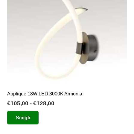
possono
essere
scelte
nella
pagina
del
prodotto
Applique 18W LED 3000K Armonia
Fascia
€
105,00
-
€
128,00
di
Questo
Scegli
prezzo:
prodotto
da
ha