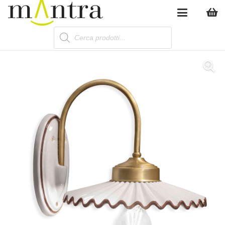
Products
search