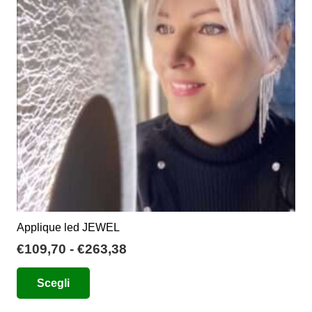
possono
essere
scelte
nella
pagina
del
prodotto
Applique led JEWEL
Fascia
€
109,70
-
€
263,38
di
Questo
Scegli
prezzo:
prodotto
da
ha