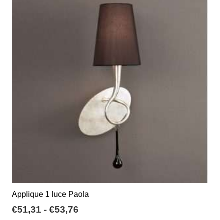
varianti.
Le
opzioni
possono
essere
scelte
nella
pagina
del
prodotto
Applique 1 luce Paola
Fascia
€
51,31
-
€
53,76