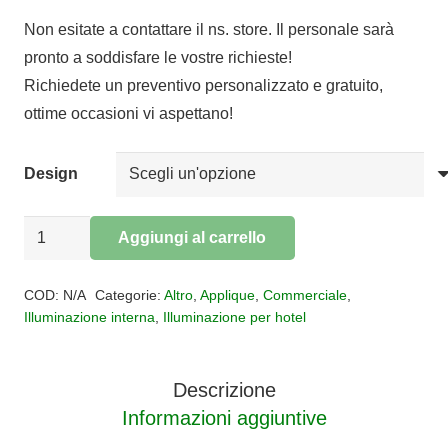
di
Non esitate a contattare il ns. store. Il personale sarà
prezzo:
pronto a soddisfare le vostre richieste!
da
Richiedete un preventivo personalizzato e gratuito,
€176,00
ottime occasioni vi aspettano!
a
€221,00
Design
Applique
Aggiungi al carrello
Classic
Alternative:
Pompei
COD:
N/A
Categorie:
Altro
,
Applique
,
Commerciale
,
quantità
Illuminazione interna
,
Illuminazione per hotel
Descrizione
Informazioni aggiuntive