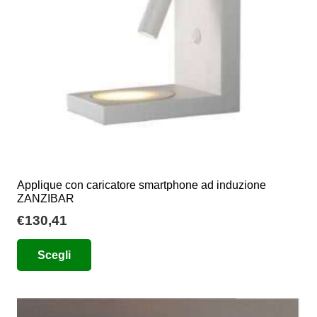
scelte
nella
pagina
del
prodotto
Applique con caricatore smartphone ad induzione
ZANZIBAR
€
130,41
Questo
Scegli
prodotto
ha
più