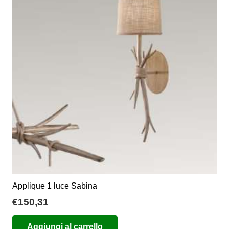
opzioni
possono
essere
scelte
nella
pagina
del
prodotto
Applique 1 luce Sabina
€
150,31
Aggiungi al carrello