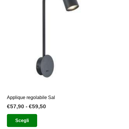
opzioni
possono
essere
scelte
nella
pagina
del
prodotto
Applique regolabile Sal
Fascia
€
57,90
-
€
59,50
di
Questo
Scegli
prezzo:
prodotto
da