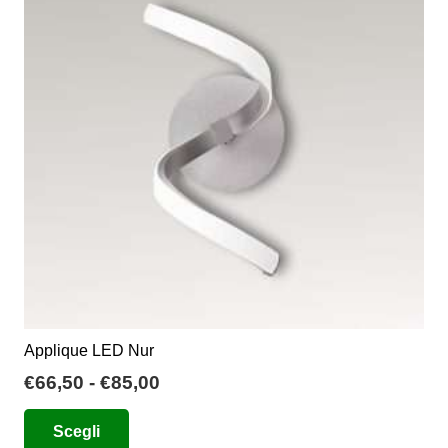
opzioni
possono
essere
scelte
nella
pagina
del
prodotto
Applique LED Nur
Fascia
€
66,50
-
€
85,00
di
Questo
Scegli
prezzo:
prodotto