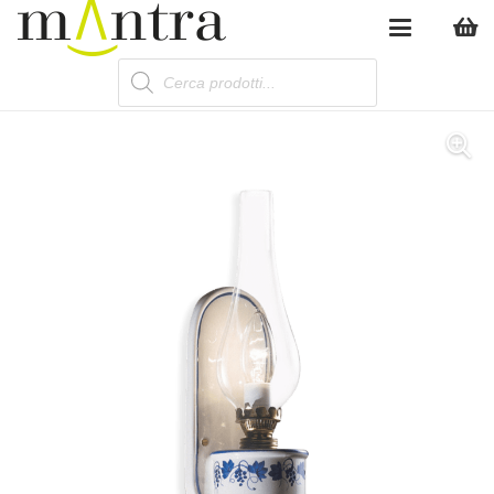
Products
search