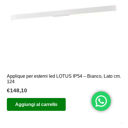
scelte
nella
pagina
del
prodotto
Applique per esterni led LOTUS IP54 – Bianco, Lato cm.
124
€
148,10
Aggiungi al carrello