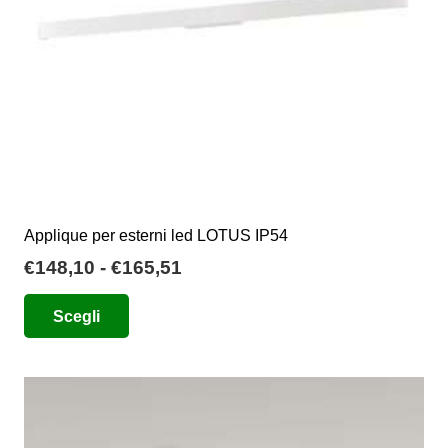
Applique per esterni led LOTUS IP54
Fascia
€
148,10
-
€
165,51
di
Questo
Scegli
prezzo:
prodotto
da
ha
€148,10
più
a
varianti.
€165,51
Le