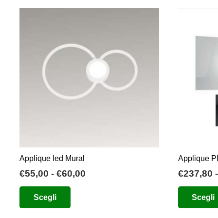
Applique led Mural
Applique P
Fascia
€
55,00
-
€
60,00
€
237,80
-
di
Questo
Scegli
Scegli
prezzo:
prodotto
da
ha