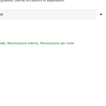
gratuito, ottime occasioni vi aspettano!
iale
,
Illuminazione interna
,
Illuminazione per hotel