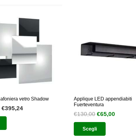
lafoniera vetro Shadow
Applique LED appendiabiti
Fuerteventura
Fascia
€
395,24
Il
Il
€
130,00
€
65,00
di
Questo
prezzo
prezzo
Questo
prezzo:
prodotto
Scegli
originale
attuale
prodotto
da
ha