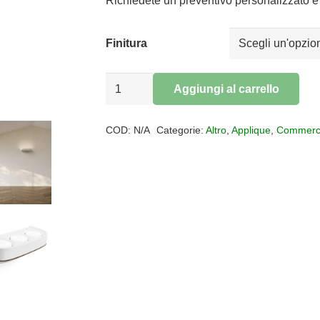
era:
è:
Richiedete un preventivo personalizzato e 
€139,00.
€113,98.
Finitura
Applique
Aggiungi al carrello
gesso
Alternative:
3
COD:
N/A
Categorie:
Altro
,
Applique
,
Commerc
luci
ELLADE
quantità