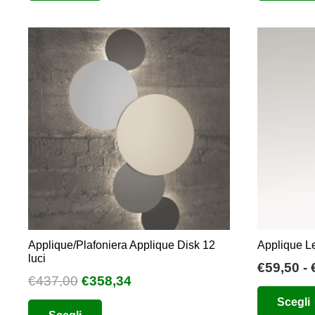
da
ha
€133,49
più
a
varianti.
€205,68
Le
opzioni
possono
essere
scelte
nella
pagina
del
prodotto
Applique/Plafoniera Applique Disk 12
Applique L
luci
€
59,50
-
Il
Il
€
437,00
€
358,34
prezzo
prezzo
Questo
Scegli