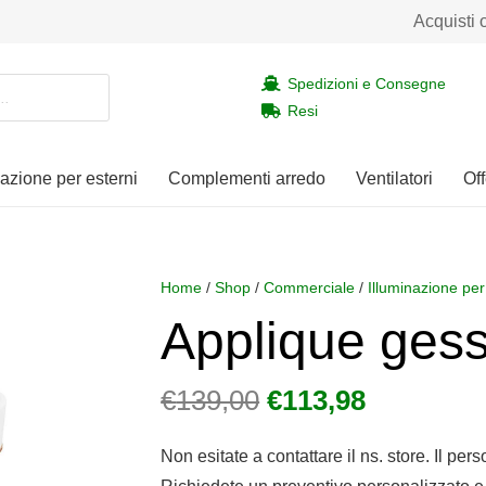
Acquisti 
Spedizioni e Consegne
Resi
nazione per esterni
Complementi arredo
Ventilatori
Off
Home
/
Shop
/
Commerciale
/
Illuminazione per
Applique ges
Il
Il
€
139,00
€
113,98
prezzo
prezzo
originale
attuale
Non esitate a contattare il ns. store. Il per