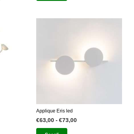
ha
più
varianti.
Le
opzioni
possono
essere
scelte
nella
pagina
del
prodotto
Applique Eris led
Fascia
€
63,00
-
€
73,00
di
Questo