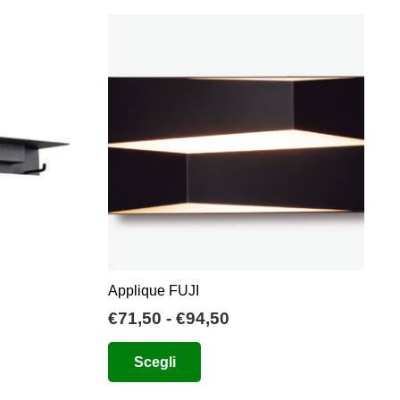
Applique FUJI
Fascia
€
71,50
-
€
94,50
di
Questo
Scegli
prezzo:
prodotto
da
ha