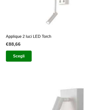
prodotto
Applique 2 luci LED Torch
€
88,66
Questo
Scegli
prodotto
ha
più
varianti.
Le
opzioni
possono
essere