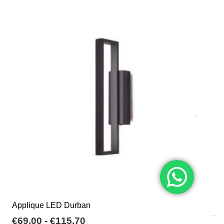
a
varianti.
€85,00
Le
opzioni
possono
essere
scelte
nella
pagina
del
prodotto
Applique LED Durban
Fascia
€
69,00
-
€
115,70