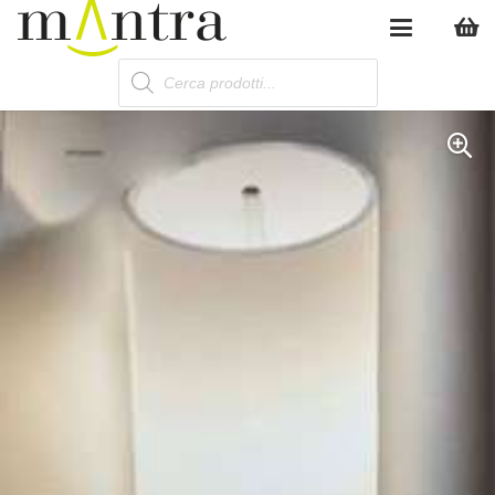
Products
search