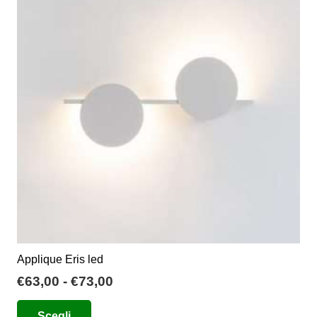
Le
opzioni
possono
essere
scelte
nella
pagina
del
prodotto
Applique Eris led
Fascia
€
63,00
-
€
73,00
di
Questo
Scegli