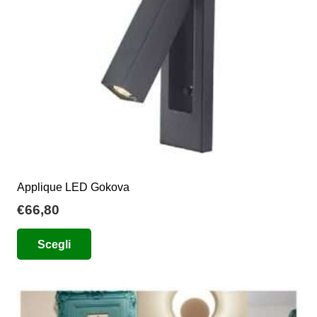
scelte
nella
pagina
del
prodotto
Applique LED Gokova
€
66,80
Questo
Scegli
prodotto
ha
più
varianti.