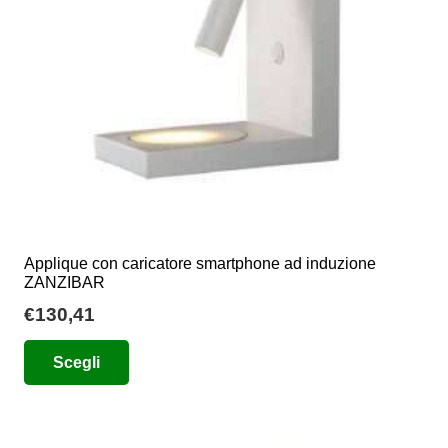
scelte
nella
pagina
del
prodotto
Applique con caricatore smartphone ad induzione
ZANZIBAR
€
130,41
Questo
Scegli
prodotto
ha
più