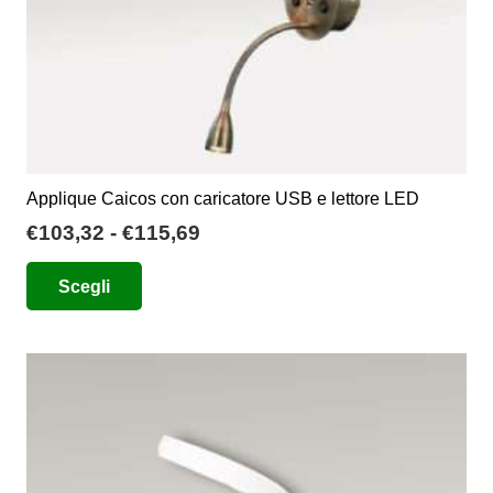
del
prodotto
Applique Caicos con caricatore USB e lettore LED
Fascia
€
103,32
-
€
115,69
di
Questo
Scegli
prezzo:
prodotto
da
ha
€103,32
più
a
varianti.
€115,69
Le
opzioni
possono