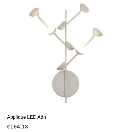
varianti.
Le
opzioni
possono
essere
scelte
nella
pagina
del
prodotto
Applique LED Adn
€
154,13