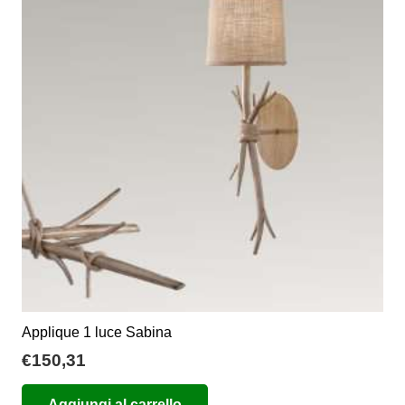
Le
opzioni
possono
essere
scelte
nella
pagina
del
prodotto
Applique 1 luce Sabina
€
150,31
Aggiungi al carrello