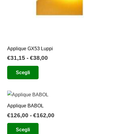
prodotto
Applique GX53 Luppi
Fascia
€
31,15
-
€
38,00
di
Questo
Scegli
prezzo:
prodotto
da
ha
€31,15
più
a
varianti.
€38,00
Applique BABOL
Le
Fascia
€
126,00
-
€
162,00
opzioni
di
Questo
possono
Scegli
prezzo:
prodotto
essere