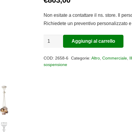
Non esitate a contattare il ns. store. Il per
Richiedete un preventivo personalizzato e 
Sospensione
Aggiungi al carrello
Alternative:
FERRO
LUCE
COD:
2658-6
Categorie:
Altro
,
Commerciale
,
I
multipla
sospensione
vetro
ceramica
Afoxe'
quantità