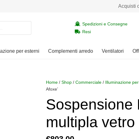
Acquisti 
Spedizioni e Consegne
Resi
nazione per esterni
Complementi arredo
Ventilatori
Off
Home
/
Shop
/
Commerciale
/
Illuminazione per
Afoxe’
Sospension
multipla vetro
€
803,00