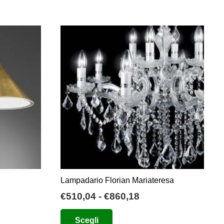
Lampadario Florian Mariateresa
ia
Fascia
€
510,04
-
€
860,18
di
Questo
Scegli
zo:
prezzo:
prodotto