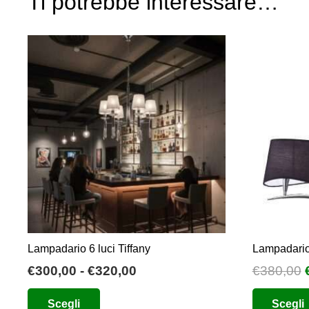
Ti potrebbe interessare…
Lampadario 6 luci Tiffany
Lampadario 
Fascia
I
€
300,00
-
€
320,00
€
380,00
di
Questo
Scegli
Scegli
prezzo:
prodotto