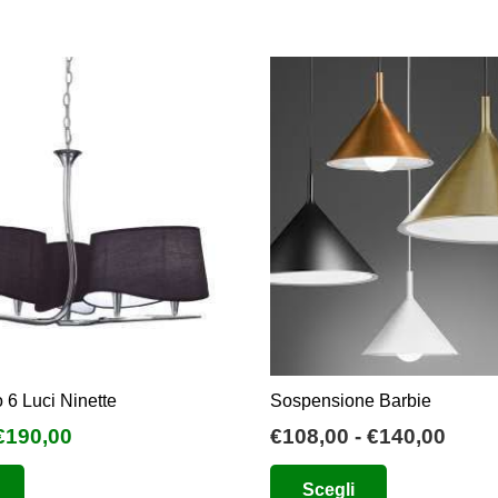
6 Luci Ninette
Sospensione Barbie
l
Il
Fasc
€
190,00
€
108,00
-
€
140,00
prezzo
prezzo
di
Questo
Questo
Scegli
originale
attuale
prez
prodotto
prodotto