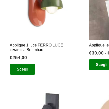
essere
scelte
nella
pagina
del
prodotto
Applique 1 luce FERRO LUCE
Applique l
ceramica Berimbau
€
30,00
-
€
254,00
Questo
Scegli
Scegli
prodotto
ha
più
varianti.
Le
opzioni