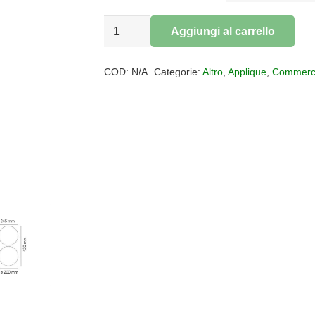
Applique
Aggiungi al carrello
IC
Alternative:
C/W1
COD:
N/A
Categorie:
Altro
,
Applique
,
Commerc
Double
quantità