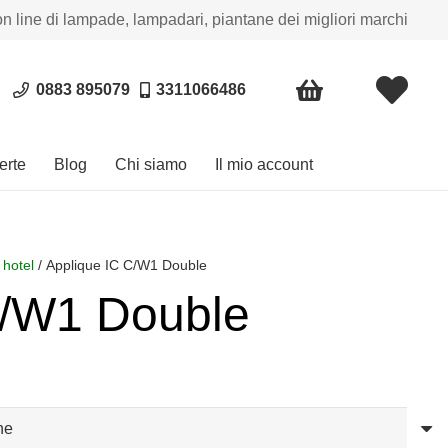
on line di lampade, lampadari, piantane dei migliori marchi
0883 895079
3311066486
erte
Blog
Chi siamo
Il mio account
 hotel
/ Applique IC C/W1 Double
C/W1 Double