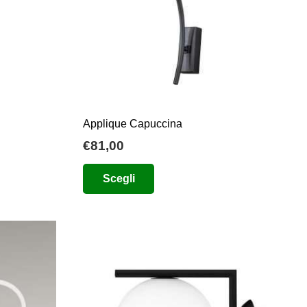
Applique Capuccina
€
81,00
Questo
Scegli
prodotto
ha
più
varianti.
Le
opzioni
possono