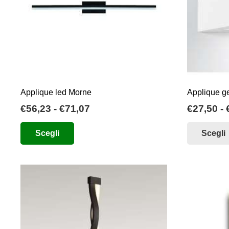
Applique led Morne
Applique g
Fascia
€
56,23
-
€
71,07
€
27,50
-
di
Questo
Scegli
Scegli
prezzo:
prodotto
da
ha
€56,23
più
a
varianti.
€71,07
Le
opzioni
possono