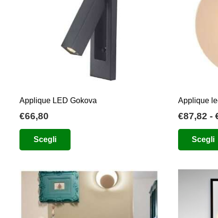
possono
essere
scelte
nella
pagina
del
prodotto
Applique LED Gokova
Applique l
€
66,80
€
87,82
-
Questo
Scegli
Scegli
prodotto
ha
più
varianti.
Le
opzioni