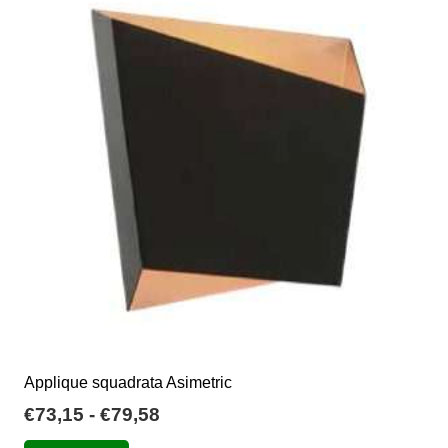
€36,00
Le
opzioni
possono
essere
scelte
nella
pagina
del
prodotto
Applique squadrata Asimetric
Fascia
€
73,15
-
€
79,58
di
Questo