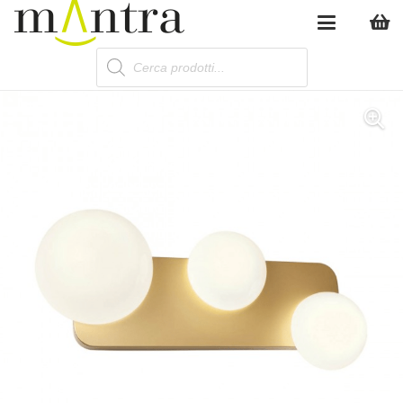
Products
search