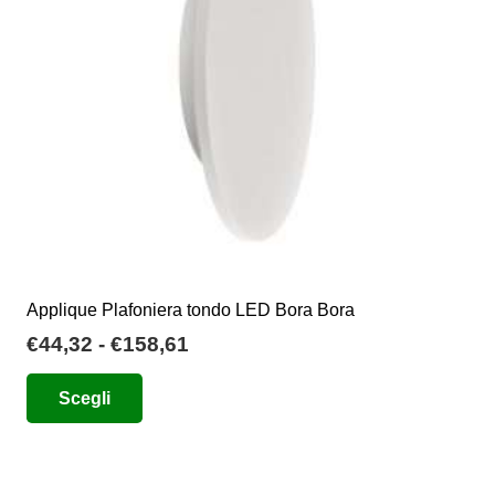
scelte
nella
pagina
del
prodotto
Applique Plafoniera tondo LED Bora Bora
Fascia
€
44,32
-
€
158,61
di
Questo
Scegli
prezzo:
prodotto
da
ha
€44,32
più
a