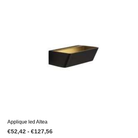
varianti.
€158,61
Le
opzioni
possono
essere
scelte
nella
pagina
del
prodotto
Applique led Altea
Fascia
€
52,42
-
€
127,56