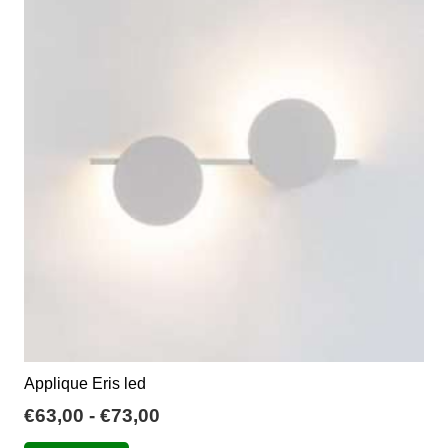
Applique Eris led
Fascia
€
63,00
-
€
73,00
di
Questo