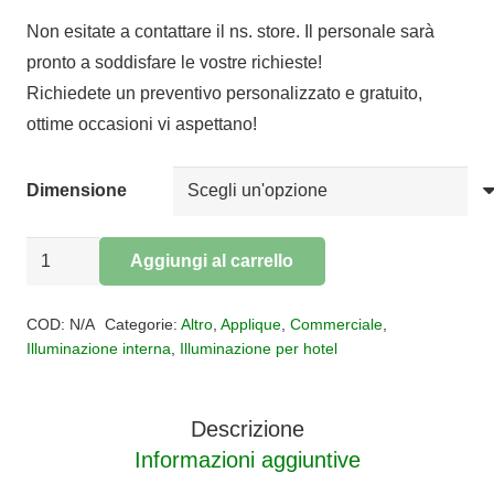
di
Non esitate a contattare il ns. store. Il personale sarà
prezzo:
pronto a soddisfare le vostre richieste!
da
Richiedete un preventivo personalizzato e gratuito,
€82,00
ottime occasioni vi aspettano!
a
€209,00
Dimensione
Applique
Aggiungi al carrello
led
Alternative:
Lumien
COD:
N/A
Categorie:
Altro
,
Applique
,
Commerciale
,
quantità
Illuminazione interna
,
Illuminazione per hotel
Descrizione
Informazioni aggiuntive