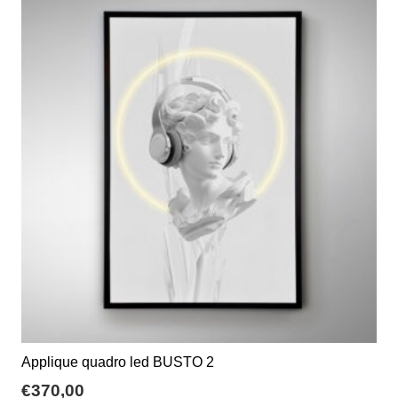
a
varianti.
€60,00
Le
opzioni
possono
essere
scelte
nella
pagina
del
prodotto
Applique quadro led BUSTO 2
€
370,00