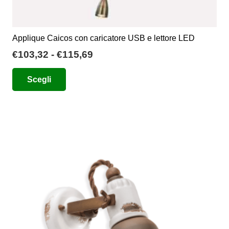
Applique Caicos con caricatore USB e lettore LED
Fascia
€
103,32
-
€
115,69
di
Questo
Scegli
prezzo:
prodotto
da
ha
€103,32
più
a
varianti.
€115,69
Le
opzioni
possono
essere
scelte
nella
pagina