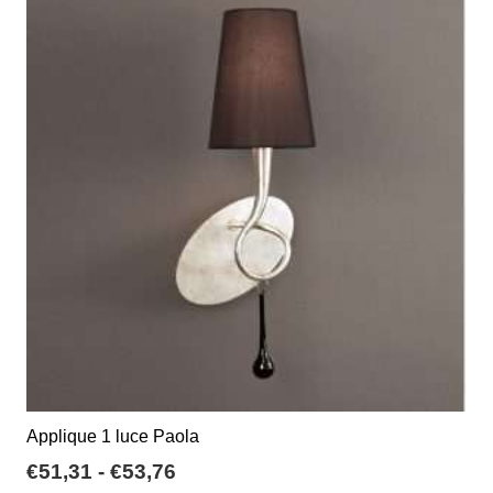
varianti.
€150,00
Le
opzioni
possono
essere
scelte
nella
pagina
del
prodotto
Applique 1 luce Paola
Fascia
€
51,31
-
€
53,76