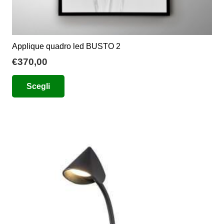
Applique quadro led BUSTO 2
€
370,00
Questo
Scegli
prodotto
ha
più
varianti.
Le
opzioni
possono
essere
scelte
nella