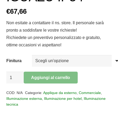
€
67,66
Non esitate a contattare il ns. store. Il personale sarà
pronto a soddisfare le vostre richieste!
Richiedete un preventivo personalizzato e gratuito,
ottime occasioni vi aspettano!
Finitura
Applique
Aggiungi al carrello
per
Alternative:
esterni
COD:
N/A
Categorie:
Applique da esterno
,
Commerciale
,
1
Illuminazione esterna
,
Illuminazione per hotel
,
Illuminazione
tecnica
luce
IGUAZU