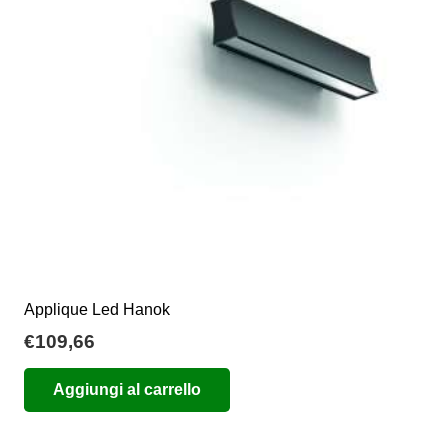
possono
essere
scelte
nella
pagina
del
prodotto
Applique Led Hanok
€
109,66
Aggiungi al carrello