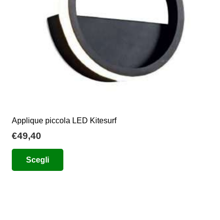
nella
pagina
del
prodotto
Applique piccola LED Kitesurf
€
49,40
Questo
Scegli
prodotto
ha
più
varianti.
Le