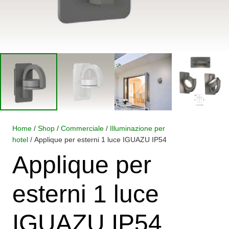
Home
/
Shop
/
Commerciale
/
Illuminazione per
hotel
/ Applique per esterni 1 luce IGUAZU IP54
Applique per
esterni 1 luce
IGUAZU IP54