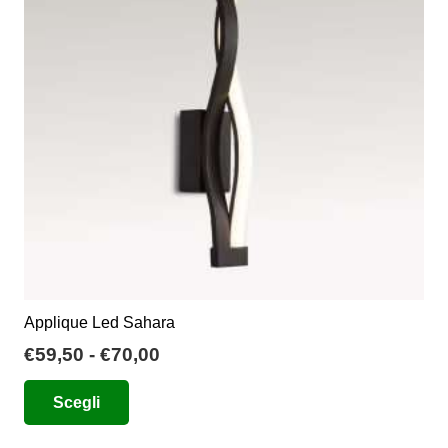
possono
essere
scelte
nella
pagina
del
prodotto
Applique Led Sahara
Fascia
€
59,50
-
€
70,00
di
Questo
Scegli
prezzo:
prodotto
da
ha