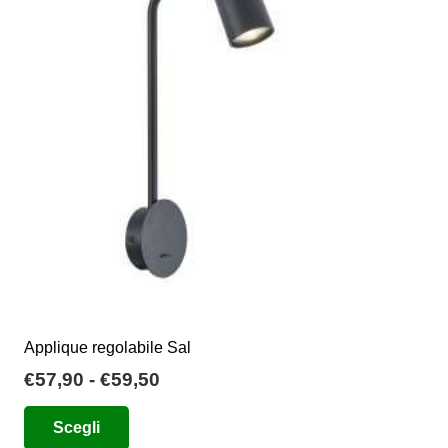
opzioni
possono
essere
scelte
nella
pagina
del
prodotto
Applique regolabile Sal
Fascia
€
57,90
-
€
59,50
di
Questo
Scegli
prezzo:
prodotto