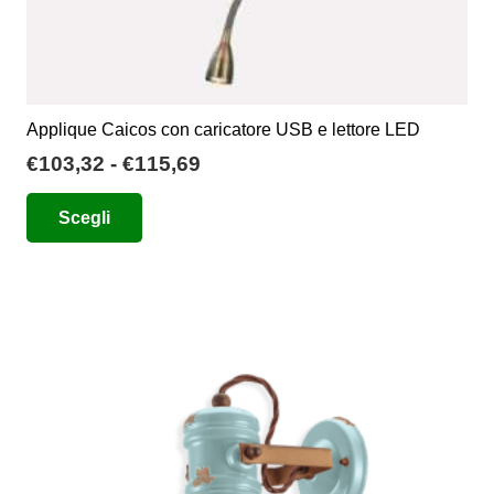
Applique Caicos con caricatore USB e lettore LED
Fascia
€
103,32
-
€
115,69
di
Questo
Scegli
prezzo:
prodotto
da
ha
€103,32
più
a
varianti.
€115,69
Le
opzioni
possono
essere
scelte