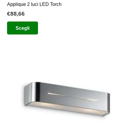
Applique 2 luci LED Torch
€
88,66
Questo
Scegli
prodotto
ha
più
varianti.
Le
opzioni
possono
essere
scelte
nella
pagina
del
prodotto