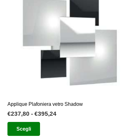
possono
essere
scelte
nella
pagina
del
prodotto
Applique Plafoniera vetro Shadow
Fascia
€
237,80
-
€
395,24
di
Questo
Scegli
prezzo:
prodotto
da