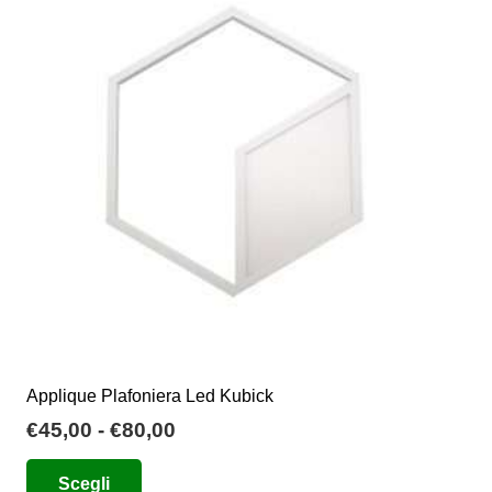
opzioni
possono
essere
scelte
nella
pagina
del
prodotto
Applique Plafoniera Led Kubick
Fascia
€
45,00
-
€
80,00
di
Questo
Scegli
prezzo:
prodotto