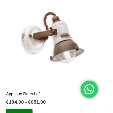
Applique Retrò Loft
Fascia
€
194,00
-
€
651,00
di
Questo