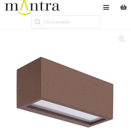
Products
search