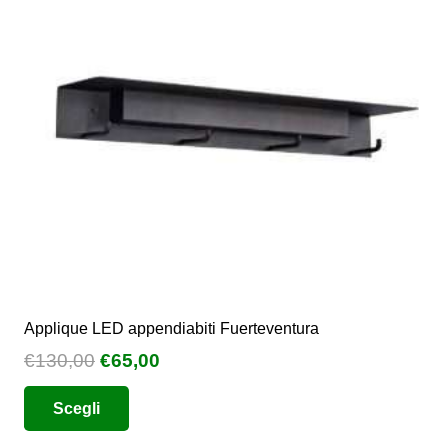
Applique LED appendiabiti Fuerteventura
Il
Il
€
130,00
€
65,00
prezzo
prezzo
Questo
Scegli
originale
attuale
prodotto
era:
è:
ha