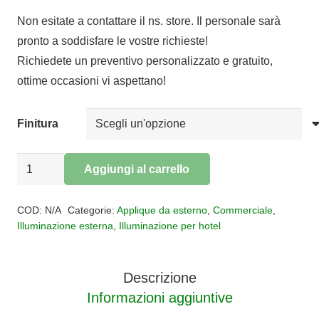
Non esitate a contattare il ns. store. Il personale sarà
pronto a soddisfare le vostre richieste!
Richiedete un preventivo personalizzato e gratuito,
ottime occasioni vi aspettano!
Finitura
Applique
Aggiungi al carrello
per
Alternative:
esterni
COD:
N/A
Categorie:
Applique da esterno
,
Commerciale
,
Utah
Illuminazione esterna
,
Illuminazione per hotel
IP65
quantità
Descrizione
Informazioni aggiuntive