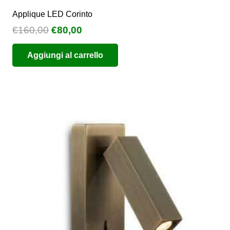
Applique LED Corinto
Il
Il
€
160,00
€
80,00
prezzo
prezzo
Aggiungi al carrello
originale
attuale
era:
è:
€160,00.
€80,00.