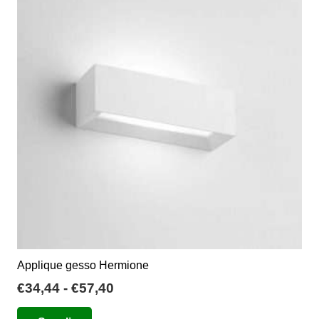
Le
opzioni
possono
essere
scelte
nella
pagina
del
prodotto
Applique gesso Hermione
Fascia
€
34,44
-
€
57,40
di
Questo