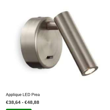
€250,00
Le
opzioni
possono
essere
scelte
nella
pagina
del
prodotto
Applique LED Prea
Fascia
€
38,64
-
€
48,88
di
Questo