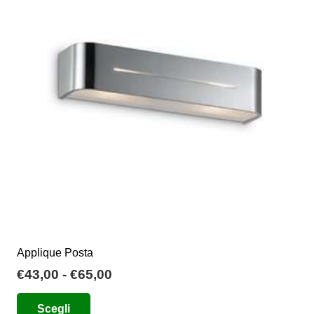
opzioni
possono
essere
scelte
nella
pagina
del
prodotto
Applique Posta
Fascia
€
43,00
-
€
65,00
di
Questo
Scegli
prezzo:
prodotto