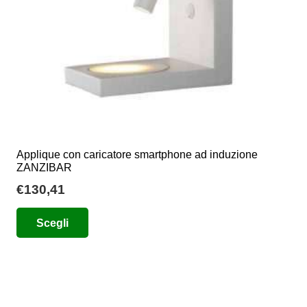
nella
pagina
del
prodotto
Applique con caricatore smartphone ad induzione
ZANZIBAR
€
130,41
Questo
Scegli
prodotto
ha
più
varianti.
Le