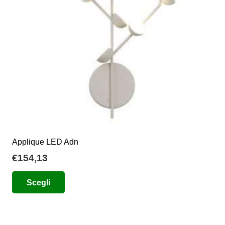
essere
scelte
nella
pagina
del
prodotto
Applique LED Adn
€
154,13
Questo
Scegli
prodotto
ha
più