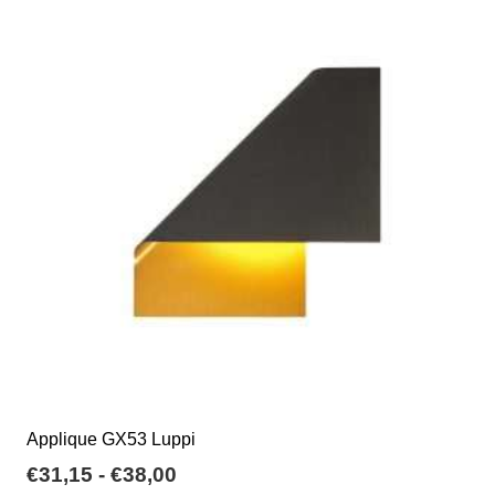
varianti.
Le
opzioni
possono
essere
scelte
nella
pagina
del
prodotto
Applique GX53 Luppi
Fascia
€
31,15
-
€
38,00